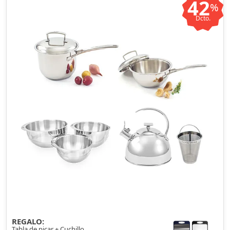
42
%
Dcto.
REGALO:
Tabla de picar + Cuchillo