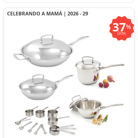
CELEBRANDO A MAMÁ | 2026 - 29
37
%
Dcto.