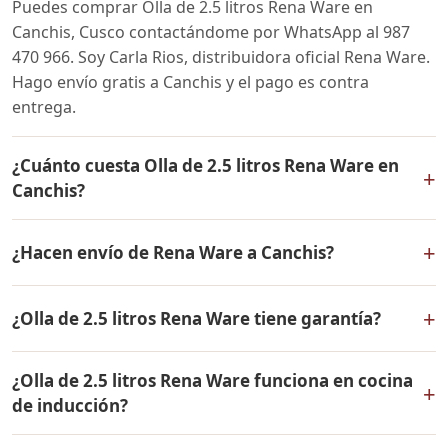
Puedes comprar Olla de 2.5 litros Rena Ware en
Canchis, Cusco contactándome por WhatsApp al 987
470 966. Soy Carla Rios, distribuidora oficial Rena Ware.
Hago envío gratis a Canchis y el pago es contra
entrega.
¿Cuánto cuesta Olla de 2.5 litros Rena Ware en
+
Canchis?
El precio de Olla de 2.5 litros Rena Ware es el mismo en
+
¿Hacen envío de Rena Ware a Canchis?
todo el Perú. Contáctame por WhatsApp para conocer
el precio actual, promociones disponibles y facilidades
Sí, hacemos envío gratis de Olla de 2.5 litros Rena Ware
de pago en cuotas desde el 10% de inicial.
+
¿Olla de 2.5 litros Rena Ware tiene garantía?
a Canchis, Cusco y a todo el Perú. El pago es contra
entrega.
Sí, Olla de 2.5 litros Rena Ware tiene garantía de por
¿Olla de 2.5 litros Rena Ware funciona en cocina
vida contra defectos de fabricación. Todos los
+
de inducción?
productos Rena Ware están fabricados en acero
inoxidable quirúrgico 18/10 de la más alta calidad.
Sí, Olla de 2.5 litros Rena Ware es compatible con todo