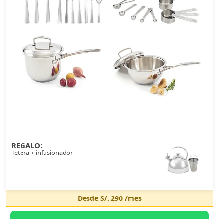
REGALO:
Tetera + infusionador
Desde
S/. 290
/mes