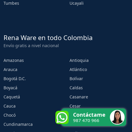
Tumbes
Ucayali
Rena Ware en todo Colombia
Envío gratis a nivel nacional
Amazonas
Antioquia
Arauca
Atlántico
Bogotá D.C.
Bolívar
Boyacá
Caldas
Caquetá
Casanare
Cauca
Cesar
Contáctame
Chocó
Córdoba
987 470 966
Cundinamarca
Guainía