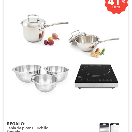
41
%
Dcto.
REGALO:
Tabla de picar + Cuchillo
Santoku