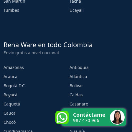
San Martin
Tacna
Tumbes
Ucayali
Rena Ware en todo Colombia
Envío gratis a nivel nacional
Amazonas
Antioquia
Arauca
Atlántico
Bogotá D.C.
Bolívar
Boyacá
Caldas
Caquetá
Casanare
Cauca
Cesar
Contáctame
987 470 966
Chocó
Córdoba
Cundinamarca
Guainía