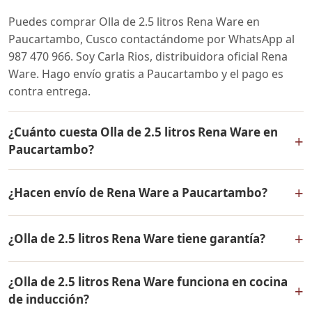
Puedes comprar Olla de 2.5 litros Rena Ware en
Paucartambo, Cusco contactándome por WhatsApp al
987 470 966. Soy Carla Rios, distribuidora oficial Rena
Ware. Hago envío gratis a Paucartambo y el pago es
contra entrega.
¿Cuánto cuesta Olla de 2.5 litros Rena Ware en
+
Paucartambo?
El precio de Olla de 2.5 litros Rena Ware es el mismo en
+
¿Hacen envío de Rena Ware a Paucartambo?
todo el Perú. Contáctame por WhatsApp para conocer
el precio actual, promociones disponibles y facilidades
Sí, hacemos envío gratis de Olla de 2.5 litros Rena Ware
de pago en cuotas desde el 10% de inicial.
+
¿Olla de 2.5 litros Rena Ware tiene garantía?
a Paucartambo, Cusco y a todo el Perú. El pago es
contra entrega.
Sí, Olla de 2.5 litros Rena Ware tiene garantía de por
¿Olla de 2.5 litros Rena Ware funciona en cocina
vida contra defectos de fabricación. Todos los
+
de inducción?
productos Rena Ware están fabricados en acero