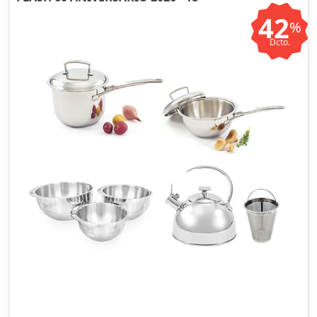
42
%
Dcto.