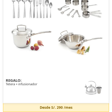
REGALO:
Tetera + infusionador
Desde
S/. 290
/mes