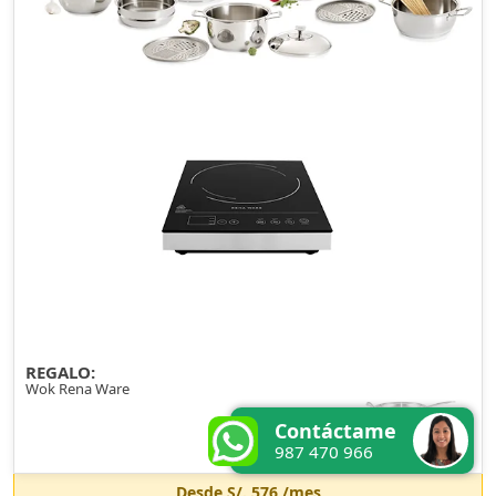
REGALO:
Wok Rena Ware
Contáctame
987 470 966
Desde
S/. 576
/mes