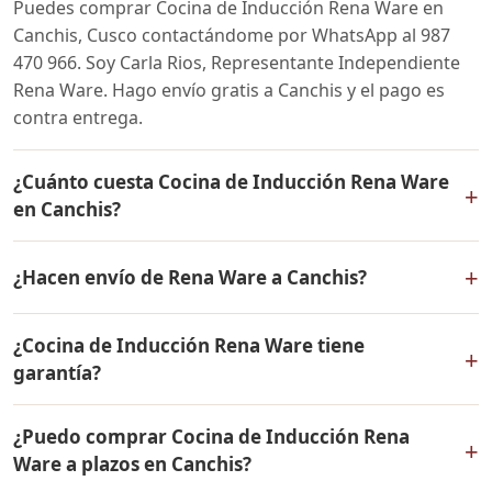
Puedes comprar Cocina de Inducción Rena Ware en
Canchis, Cusco contactándome por WhatsApp al 987
470 966. Soy Carla Rios, Representante Independiente
Rena Ware. Hago envío gratis a Canchis y el pago es
contra entrega.
¿Cuánto cuesta Cocina de Inducción Rena Ware
+
en Canchis?
El precio de Cocina de Inducción Rena Ware es el
+
¿Hacen envío de Rena Ware a Canchis?
mismo en todo el Perú. Contáctame por WhatsApp para
conocer el precio actual, promociones disponibles y
Sí, hacemos envío gratis de Cocina de Inducción Rena
facilidades de pago en cuotas desde el 10% de inicial.
¿Cocina de Inducción Rena Ware tiene
Ware a Canchis, Cusco y a todo el Perú. El pago es
+
garantía?
contra entrega.
Sí, Cocina de Inducción Rena Ware tiene garantía de por
¿Puedo comprar Cocina de Inducción Rena
vida contra defectos de fabricación. Todos los
+
Ware a plazos en Canchis?
productos Rena Ware están fabricados en acero