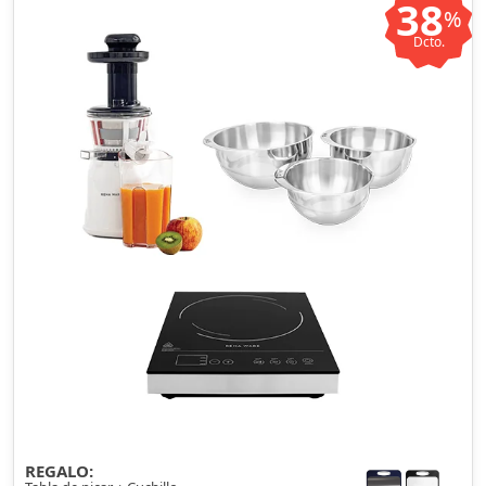
38
%
Dcto.
REGALO: