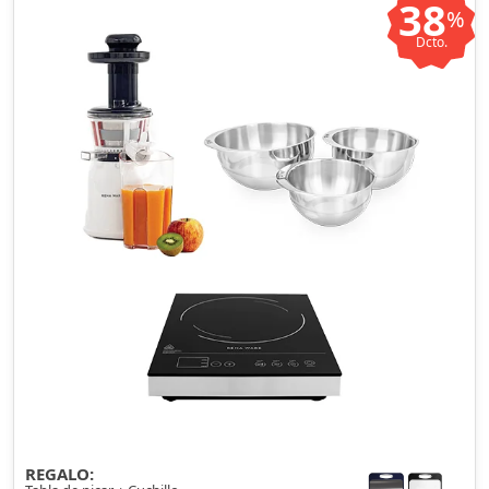
38
%
Dcto.
REGALO: