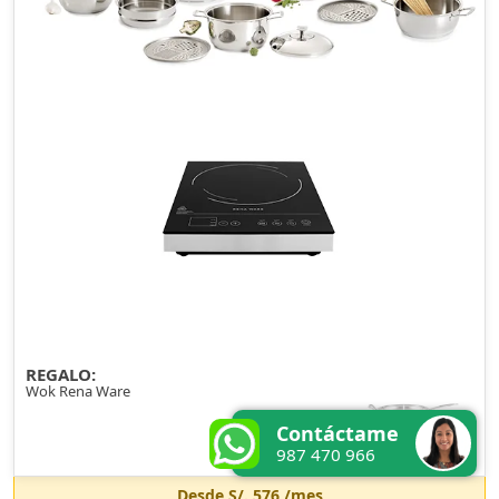
REGALO:
Wok Rena Ware
Contáctame
987 470 966
Desde
S/. 576
/mes