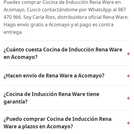
Puedes comprar Cocina de Inducción Rena Ware en
Acomayo, Cusco contactándome por WhatsApp al 987
470 966. Soy Carla Rios, distribuidora oficial Rena Ware.
Hago envío gratis a Acomayo y el pago es contra
entrega.
¿Cuánto cuesta Cocina de Inducción Rena Ware
+
en Acomayo?
El precio de Cocina de Inducción Rena Ware es el
+
¿Hacen envío de Rena Ware a Acomayo?
mismo en todo el Perú. Contáctame por WhatsApp para
conocer el precio actual, promociones disponibles y
Sí, hacemos envío gratis de Cocina de Inducción Rena
facilidades de pago en cuotas desde el 10% de inicial.
¿Cocina de Inducción Rena Ware tiene
Ware a Acomayo, Cusco y a todo el Perú. El pago es
+
garantía?
contra entrega.
Sí, Cocina de Inducción Rena Ware tiene garantía de por
¿Puedo comprar Cocina de Inducción Rena
vida contra defectos de fabricación. Todos los
+
Ware a plazos en Acomayo?
productos Rena Ware están fabricados en acero