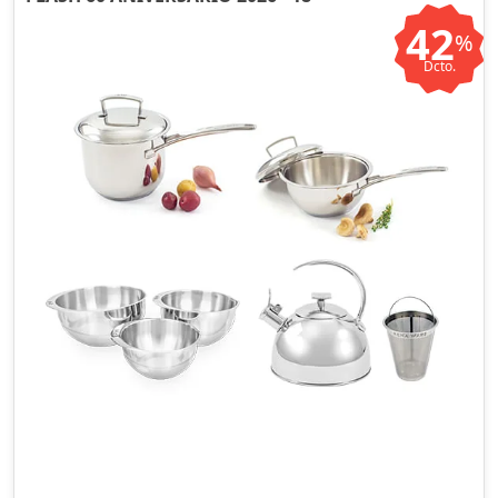
42
%
Dcto.