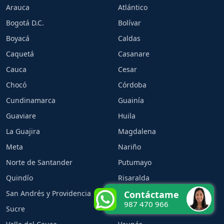
Arauca
Atlántico
Bogotá D.C.
Bolívar
Boyacá
Caldas
Caquetá
Casanare
Cauca
Cesar
Chocó
Córdoba
Cundinamarca
Guainía
Guaviare
Huila
La Guajira
Magdalena
Meta
Nariño
Norte de Santander
Putumayo
Quindío
Risaralda
San Andrés y Providencia
Santander
Contáctame
987 470 966
Sucre
Tolima