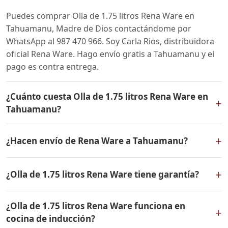
Puedes comprar Olla de 1.75 litros Rena Ware en
Tahuamanu, Madre de Dios contactándome por
WhatsApp al 987 470 966. Soy Carla Rios, distribuidora
oficial Rena Ware. Hago envío gratis a Tahuamanu y el
pago es contra entrega.
¿Cuánto cuesta Olla de 1.75 litros Rena Ware en
+
Tahuamanu?
El precio de Olla de 1.75 litros Rena Ware es el mismo
+
¿Hacen envío de Rena Ware a Tahuamanu?
en todo el Perú. Contáctame por WhatsApp para
conocer el precio actual, promociones disponibles y
Sí, hacemos envío gratis de Olla de 1.75 litros Rena
facilidades de pago en cuotas desde el 10% de inicial.
+
¿Olla de 1.75 litros Rena Ware tiene garantía?
Ware a Tahuamanu, Madre de Dios y a todo el Perú. El
pago es contra entrega.
Sí, Olla de 1.75 litros Rena Ware tiene garantía de por
¿Olla de 1.75 litros Rena Ware funciona en
vida contra defectos de fabricación. Todos los
+
cocina de inducción?
productos Rena Ware están fabricados en acero