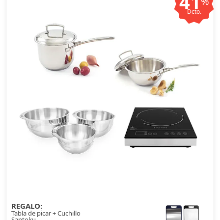
41
%
Dcto.
REGALO:
Tabla de picar + Cuchillo
Santoku