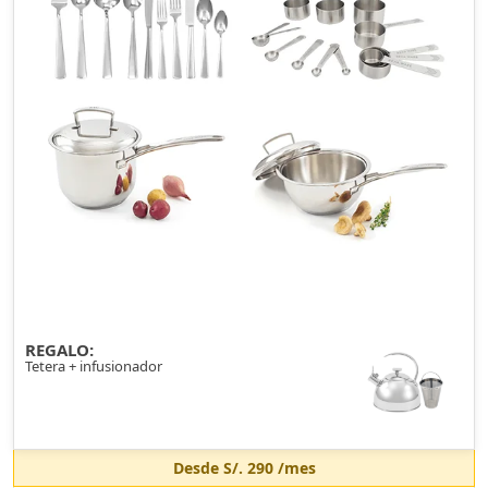
REGALO:
Tetera + infusionador
Desde
S/. 290
/mes