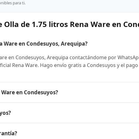
ibles para ti.
 Olla de 1.75 litros Rena Ware en Co
na Ware en Condesuyos, Arequipa?
 Ware en Condesuyos, Arequipa contactándome por WhatsAp
oficial Rena Ware. Hago envío gratis a Condesuyos y el pago
na Ware en Condesuyos?
e es el mismo en todo el Perú. Contáctame por WhatsApp par
yos?
nibles y facilidades de pago en cuotas desde el 10% de inic
itros Rena Ware a Condesuyos, Arequipa y a todo el Perú. El 
rantía?