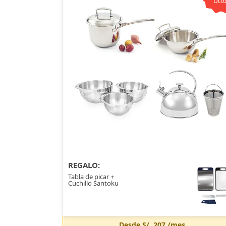
Dcto
REGALO:
Tabla de picar +
Cuchillo Santoku
Desde
S/. 207
/mes