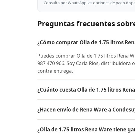
Consulta por WhatsApp las opciones de pago dispon
Preguntas frecuentes sobre
¿Cómo comprar Olla de 1.75 litros Re
Puedes comprar Olla de 1.75 litros Rena
987 470 966. Soy Carla Rios, distribuidora 
contra entrega.
¿Cuánto cuesta Olla de 1.75 litros Re
El precio de Olla de 1.75 litros Rena War
¿Hacen envío de Rena Ware a Condesu
conocer el precio actual, promociones dispo
Sí, hacemos envío gratis de Olla de 1.75 l
¿Olla de 1.75 litros Rena Ware tiene ga
es contra entrega.