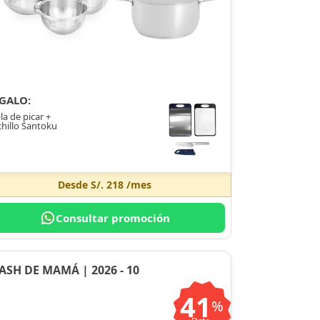
GALO:
la de picar +
hillo Santoku
Desde
S/. 218
/mes
Consultar promoción
ASH DE MAMÁ | 2026 - 10
41
%