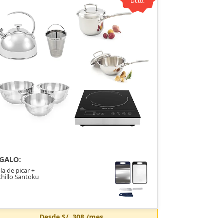
Dcto.
GALO:
la de picar +
hillo Santoku
Desde
S/. 308
/mes