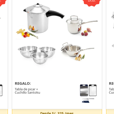
.
Dcto.
REGALO:
RE
Tabla de picar +
Tab
Cuchillo Santoku
Cuc
Desde
S/. 325
/mes