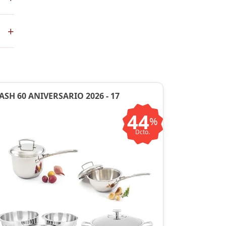
+
en
ASH 60 ANIVERSARIO 2026 - 17
44
%
Dcto.