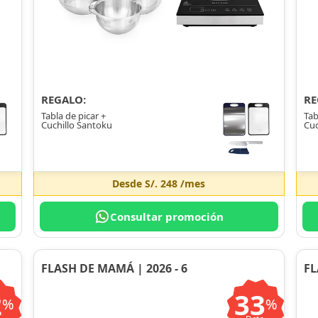
REGALO:
RE
Tabla de picar +
Tab
Cuchillo Santoku
Cuc
Desde
S/. 248
/mes
Consultar promoción
FLASH DE MAMÁ | 2026 - 6
FL
2
33
%
%