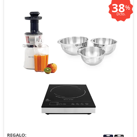
38
%
Dcto.
REGALO: