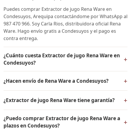
Puedes comprar Extractor de jugo Rena Ware en
Condesuyos, Arequipa contactándome por WhatsApp al
987 470 966. Soy Carla Rios, distribuidora oficial Rena
Ware. Hago envío gratis a Condesuyos y el pago es
contra entrega.
¿Cuánto cuesta Extractor de jugo Rena Ware en
+
Condesuyos?
El precio de Extractor de jugo Rena Ware es el mismo
+
¿Hacen envío de Rena Ware a Condesuyos?
en todo el Perú. Contáctame por WhatsApp para
conocer el precio actual, promociones disponibles y
Sí, hacemos envío gratis de Extractor de jugo Rena
facilidades de pago en cuotas desde el 10% de inicial.
+
¿Extractor de jugo Rena Ware tiene garantía?
Ware a Condesuyos, Arequipa y a todo el Perú. El pago
es contra entrega.
Sí, Extractor de jugo Rena Ware tiene garantía de por
¿Puedo comprar Extractor de jugo Rena Ware a
vida contra defectos de fabricación. Todos los
+
plazos en Condesuyos?
productos Rena Ware están fabricados en acero