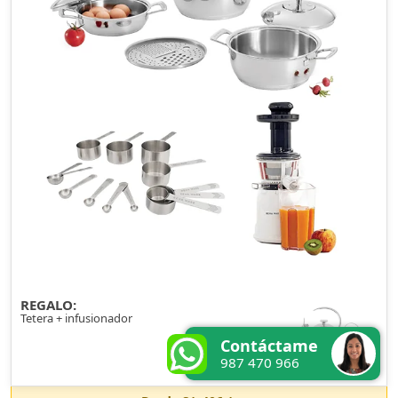
REGALO:
Tetera + infusionador
Contáctame
987 470 966