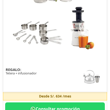
REGALO:
Tetera + infusionador
Desde
S/. 634
/mes
Consultar promoción