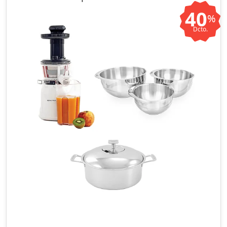
40
%
Dcto.