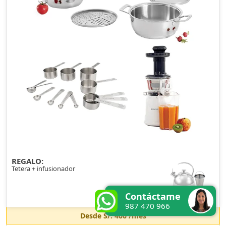
REGALO:
Tetera + infusionador
Contáctame
987 470 966
Desde
S/. 406
/mes