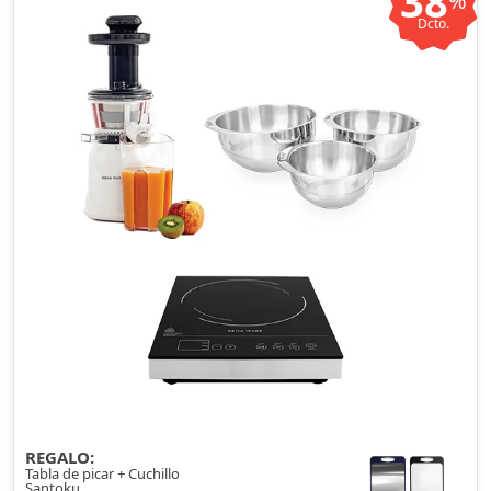
38
%
Dcto.
REGALO:
Tabla de picar + Cuchillo
Santoku