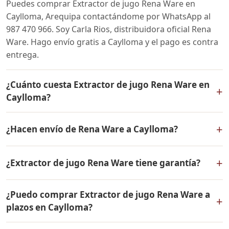
Puedes comprar Extractor de jugo Rena Ware en
Caylloma, Arequipa contactándome por WhatsApp al
987 470 966. Soy Carla Rios, distribuidora oficial Rena
Ware. Hago envío gratis a Caylloma y el pago es contra
entrega.
¿Cuánto cuesta Extractor de jugo Rena Ware en
+
Caylloma?
El precio de Extractor de jugo Rena Ware es el mismo
+
¿Hacen envío de Rena Ware a Caylloma?
en todo el Perú. Contáctame por WhatsApp para
conocer el precio actual, promociones disponibles y
Sí, hacemos envío gratis de Extractor de jugo Rena
facilidades de pago en cuotas desde el 10% de inicial.
+
¿Extractor de jugo Rena Ware tiene garantía?
Ware a Caylloma, Arequipa y a todo el Perú. El pago es
contra entrega.
Sí, Extractor de jugo Rena Ware tiene garantía de por
¿Puedo comprar Extractor de jugo Rena Ware a
vida contra defectos de fabricación. Todos los
+
plazos en Caylloma?
productos Rena Ware están fabricados en acero
inoxidable quirúrgico 18/10 de la más alta calidad.
Sí, puedes adquirir Extractor de jugo Rena Ware con