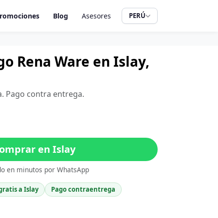
romociones
Blog
Asesores
PERÚ
go Rena Ware en Islay,
pa. Pago contra entrega.
omprar en Islay
do en minutos por WhatsApp
gratis a Islay
Pago contraentrega