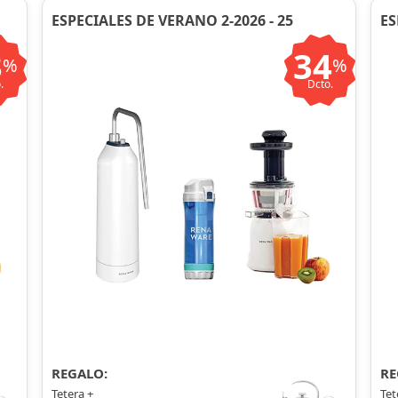
ESPECIALES DE VERANO 2-2026 - 25
ES
3
34
%
%
.
Dcto.
REGALO:
RE
Tetera +
Tet