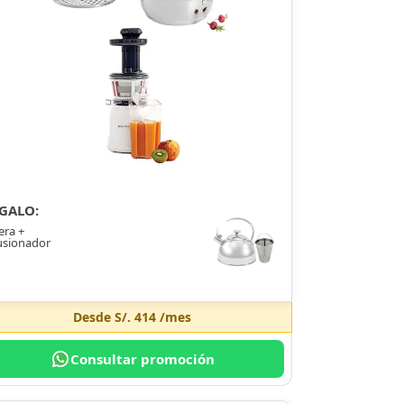
GALO:
era +
usionador
Desde
S/. 414
/mes
Consultar promoción