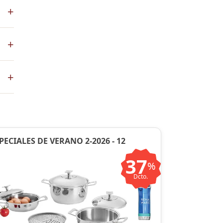
+
s
+
co
+
ste
ntos
PECIALES DE VERANO 2-2026 - 12
37
%
Dcto.