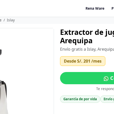
Rena Ware
P
e
Islay
Extractor de ju
Arequipa
Envío gratis a Islay, Arequi
Desde
S/. 201
/mes
C
Te respon
Garantía de por vida
Envío 