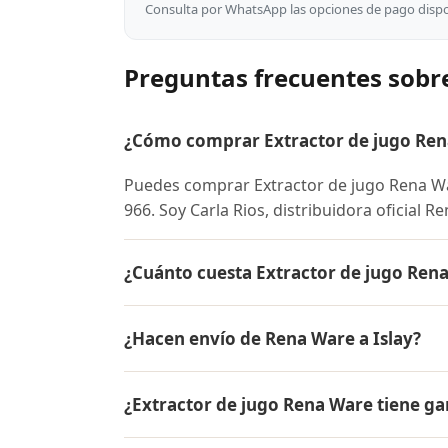
Consulta por WhatsApp las opciones de pago dispon
Preguntas frecuentes sobre
¿Cómo comprar Extractor de jugo Rena
Puedes comprar Extractor de jugo Rena Wa
966. Soy Carla Rios, distribuidora oficial R
¿Cuánto cuesta Extractor de jugo Rena
El precio de Extractor de jugo Rena Ware
¿Hacen envío de Rena Ware a Islay?
conocer el precio actual, promociones dispo
Sí, hacemos envío gratis de Extractor de ju
¿Extractor de jugo Rena Ware tiene ga
contra entrega.