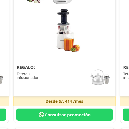
REGALO:
RE
Tetera +
Tet
infusionador
inf
Desde
S/. 414
/mes
Consultar promoción