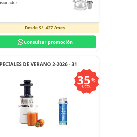
usionador
Desde
S/. 427
/mes
Consultar promoción
PECIALES DE VERANO 2-2026 - 31
35
%
Dcto.