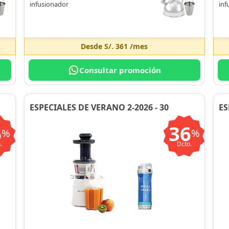
infusionador
inf
Desde
S/. 361
/mes
Consultar promoción
ESPECIALES DE VERANO 2-2026 - 30
ES
6
36
%
%
.
Dcto.