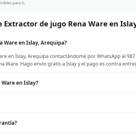
ibles para ti.
 Extractor de jugo Rena Ware en Isla
 Ware en Islay, Arequipa?
re en Islay, Arequipa contactándome por WhatsApp al 987
ena Ware. Hago envío gratis a Islay y el pago es contra entre
 Ware en Islay?
 es el mismo en todo el Perú. Contáctame por WhatsApp par
nibles y facilidades de pago en cuotas desde el 10% de inic
go Rena Ware a Islay, Arequipa y a todo el Perú. El pago es
rantía?