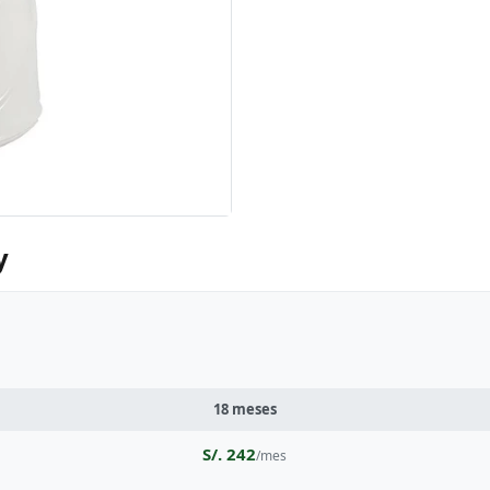
y
18 meses
S/. 242
/mes