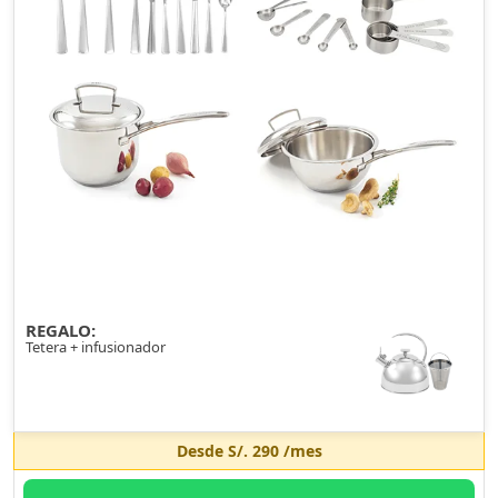
REGALO:
Tetera + infusionador
Desde
S/. 290
/mes