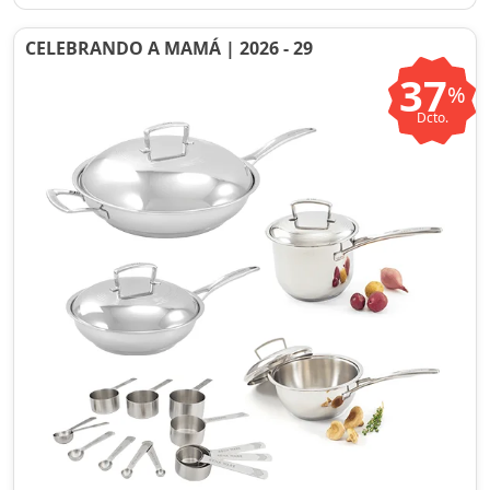
CELEBRANDO A MAMÁ | 2026 - 29
37
%
Dcto.