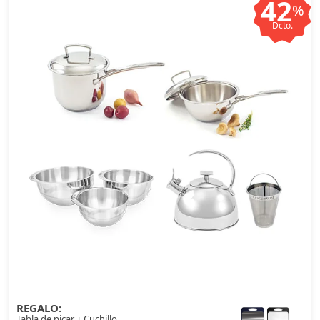
42
%
Dcto.
REGALO:
Tabla de picar + Cuchillo