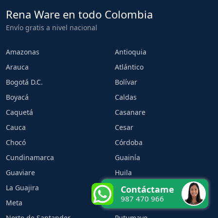
Rena Ware en todo Colombia
Envío gratis a nivel nacional
Amazonas
Antioquia
Arauca
Atlántico
Bogotá D.C.
Bolívar
Boyacá
Caldas
Caquetá
Casanare
Cauca
Cesar
Chocó
Córdoba
Cundinamarca
Guainía
Guaviare
Huila
La Guajira
Magdalena
Contáctame
987 470 966
Meta
Nariño
Norte de Santander
Putumayo