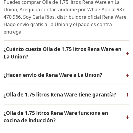
Puedes comprar Olla de 1.75 litros Rena Ware en La
Union, Arequipa contactándome por WhatsApp al 987
470 966. Soy Carla Rios, distribuidora oficial Rena Ware.
Hago envío gratis a La Union y el pago es contra
entrega.
¿Cuánto cuesta Olla de 1.75 litros Rena Ware en
+
La Union?
El precio de Olla de 1.75 litros Rena Ware es el mismo
+
¿Hacen envío de Rena Ware a La Union?
en todo el Perú. Contáctame por WhatsApp para
conocer el precio actual, promociones disponibles y
Sí, hacemos envío gratis de Olla de 1.75 litros Rena
facilidades de pago en cuotas desde el 10% de inicial.
+
¿Olla de 1.75 litros Rena Ware tiene garantía?
Ware a La Union, Arequipa y a todo el Perú. El pago es
contra entrega.
Sí, Olla de 1.75 litros Rena Ware tiene garantía de por
¿Olla de 1.75 litros Rena Ware funciona en
vida contra defectos de fabricación. Todos los
+
cocina de inducción?
productos Rena Ware están fabricados en acero
inoxidable quirúrgico 18/10 de la más alta calidad.
Sí, Olla de 1.75 litros Rena Ware es compatible con todo