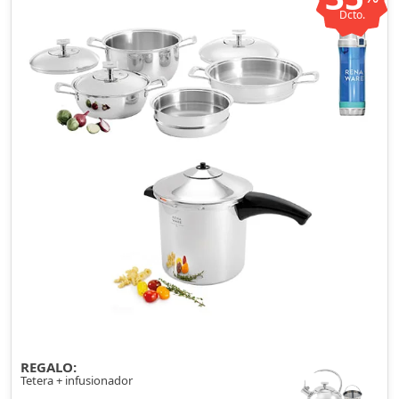
Dcto.
REGALO:
Tetera + infusionador