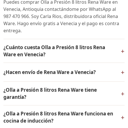
Puedes comprar Olla a Presión 8 litros Rena Ware en
Venecia, Antioquia contactándome por WhatsApp al
987 470 966. Soy Carla Rios, distribuidora oficial Rena
Ware. Hago envío gratis a Venecia y el pago es contra
entrega.
¿Cuánto cuesta Olla a Presión 8 litros Rena
+
Ware en Venecia?
El precio de Olla a Presión 8 litros Rena Ware es el
+
¿Hacen envío de Rena Ware a Venecia?
mismo en todo Colombia. Contáctame por WhatsApp
para conocer el precio actual, promociones disponibles
Sí, hacemos envío gratis de Olla a Presión 8 litros Rena
y facilidades de pago en cuotas desde el 10% de inicial.
¿Olla a Presión 8 litros Rena Ware tiene
Ware a Venecia, Antioquia y a todo Colombia. El pago es
+
garantía?
contra entrega.
Sí, Olla a Presión 8 litros Rena Ware tiene garantía de
¿Olla a Presión 8 litros Rena Ware funciona en
por vida contra defectos de fabricación. Todos los
+
cocina de inducción?
productos Rena Ware están fabricados en acero