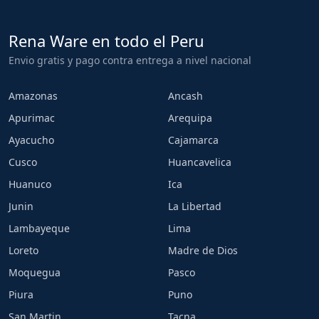
Rena Ware en todo el Peru
Envio gratis y pago contra entrega a nivel nacional
Amazonas
Ancash
Apurimac
Arequipa
Ayacucho
Cajamarca
Cusco
Huancavelica
Huanuco
Ica
Junin
La Libertad
Lambayeque
Lima
Loreto
Madre de Dios
Moquegua
Pasco
Piura
Puno
San Martin
Tacna