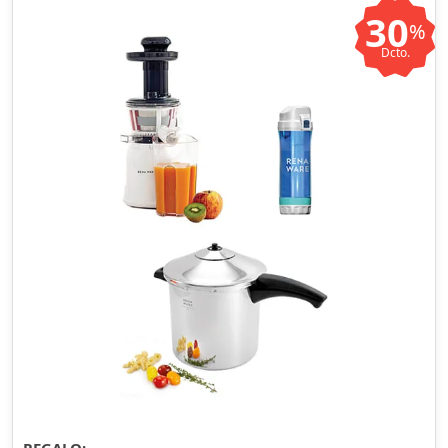
30
%
Dcto.