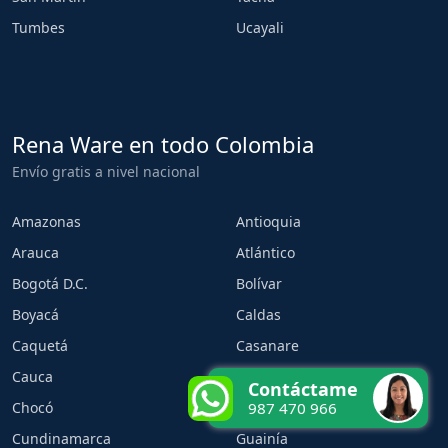
Tumbes
Ucayali
Rena Ware en todo Colombia
Envío gratis a nivel nacional
Amazonas
Antioquia
Arauca
Atlántico
Bogotá D.C.
Bolívar
Boyacá
Caldas
Caquetá
Casanare
Cauca
Cesar
Contáctame
Chocó
Córdoba
987 470 966
Cundinamarca
Guainía