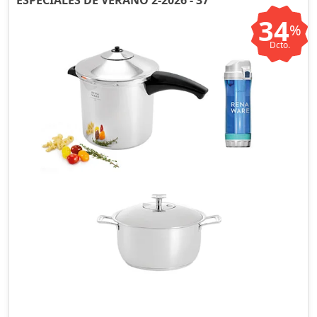
ESPECIALES DE VERANO 2-2026 - 37
34
%
Dcto.