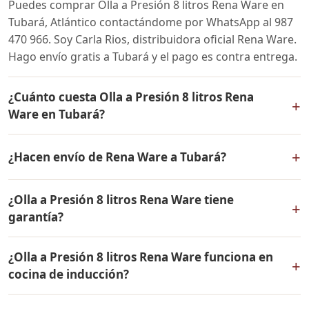
Puedes comprar Olla a Presión 8 litros Rena Ware en
Tubará, Atlántico contactándome por WhatsApp al 987
470 966. Soy Carla Rios, distribuidora oficial Rena Ware.
Hago envío gratis a Tubará y el pago es contra entrega.
¿Cuánto cuesta Olla a Presión 8 litros Rena
+
Ware en Tubará?
El precio de Olla a Presión 8 litros Rena Ware es el
+
¿Hacen envío de Rena Ware a Tubará?
mismo en todo Colombia. Contáctame por WhatsApp
para conocer el precio actual, promociones disponibles
Sí, hacemos envío gratis de Olla a Presión 8 litros Rena
y facilidades de pago en cuotas desde el 10% de inicial.
¿Olla a Presión 8 litros Rena Ware tiene
Ware a Tubará, Atlántico y a todo Colombia. El pago es
+
garantía?
contra entrega.
Sí, Olla a Presión 8 litros Rena Ware tiene garantía de
¿Olla a Presión 8 litros Rena Ware funciona en
por vida contra defectos de fabricación. Todos los
+
cocina de inducción?
productos Rena Ware están fabricados en acero
inoxidable quirúrgico 18/10 de la más alta calidad.
Sí, Olla a Presión 8 litros Rena Ware es compatible con