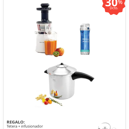
30
%
Dcto.
REGALO:
Tetera + infusionador