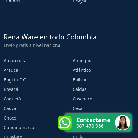
Tumbes
Ucayali
Rena Ware en todo Colombia
Envío gratis a nivel nacional
Amazonas
Antioquia
Arauca
Atlántico
Bogotá D.C.
Bolívar
Boyacá
Caldas
Caquetá
Casanare
Cauca
Cesar
Chocó
Córdoba
Contáctame
987 470 966
Cundinamarca
Guainía
Guaviare
Huila