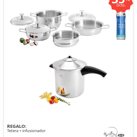
Dcto.
REGALO:
Tetera + infusionador