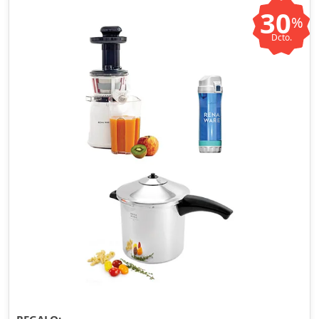
30
%
Dcto.