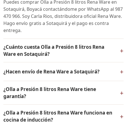
Puedes comprar Olla a Presión 8 litros Rena Ware en
Sotaquirá, Boyacá contactándome por WhatsApp al 987
470 966. Soy Carla Rios, distribuidora oficial Rena Ware.
Hago envío gratis a Sotaquirá y el pago es contra
entrega.
¿Cuánto cuesta Olla a Presión 8 litros Rena
+
Ware en Sotaquirá?
El precio de Olla a Presión 8 litros Rena Ware es el
+
¿Hacen envío de Rena Ware a Sotaquirá?
mismo en todo Colombia. Contáctame por WhatsApp
para conocer el precio actual, promociones disponibles
Sí, hacemos envío gratis de Olla a Presión 8 litros Rena
y facilidades de pago en cuotas desde el 10% de inicial.
¿Olla a Presión 8 litros Rena Ware tiene
Ware a Sotaquirá, Boyacá y a todo Colombia. El pago es
+
garantía?
contra entrega.
Sí, Olla a Presión 8 litros Rena Ware tiene garantía de
¿Olla a Presión 8 litros Rena Ware funciona en
por vida contra defectos de fabricación. Todos los
+
cocina de inducción?
productos Rena Ware están fabricados en acero