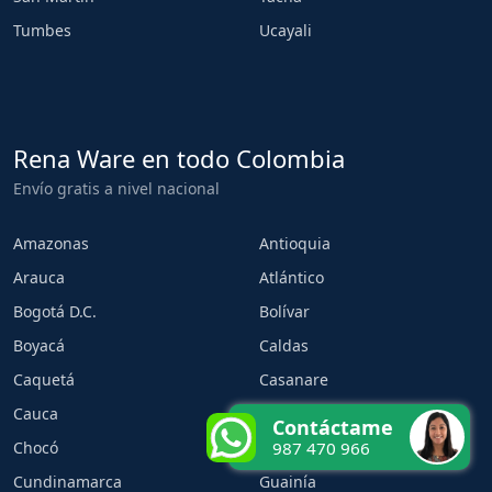
Tumbes
Ucayali
Rena Ware en todo Colombia
Envío gratis a nivel nacional
Amazonas
Antioquia
Arauca
Atlántico
Bogotá D.C.
Bolívar
Boyacá
Caldas
Caquetá
Casanare
Cauca
Cesar
Contáctame
Chocó
Córdoba
987 470 966
Cundinamarca
Guainía