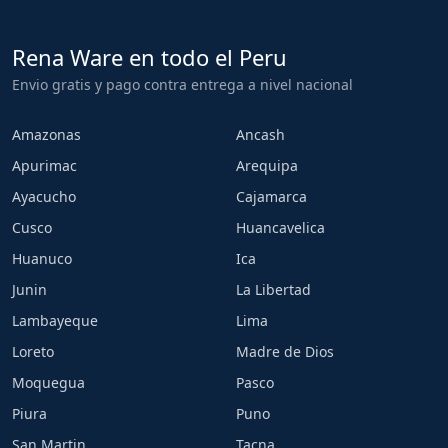
Rena Ware en todo el Peru
Envio gratis y pago contra entrega a nivel nacional
Amazonas
Ancash
Apurimac
Arequipa
Ayacucho
Cajamarca
Cusco
Huancavelica
Huanuco
Ica
Junin
La Libertad
Lambayeque
Lima
Loreto
Madre de Dios
Moquegua
Pasco
Piura
Puno
San Martin
Tacna