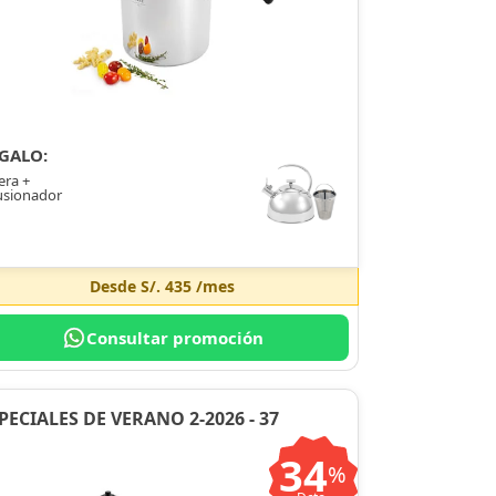
GALO:
era +
usionador
Desde
S/. 435
/mes
Consultar promoción
PECIALES DE VERANO 2-2026 - 37
34
%