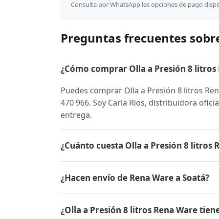
Consulta por WhatsApp las opciones de pago dispon
Preguntas frecuentes sobre
¿Cómo comprar Olla a Presión 8 litros
Puedes comprar Olla a Presión 8 litros R
470 966. Soy Carla Rios, distribuidora ofic
entrega.
¿Cuánto cuesta Olla a Presión 8 litros
El precio de Olla a Presión 8 litros Rena
¿Hacen envío de Rena Ware a Soatá?
para conocer el precio actual, promociones
inicial.
Sí, hacemos envío gratis de Olla a Presión
¿Olla a Presión 8 litros Rena Ware tien
es contra entrega.