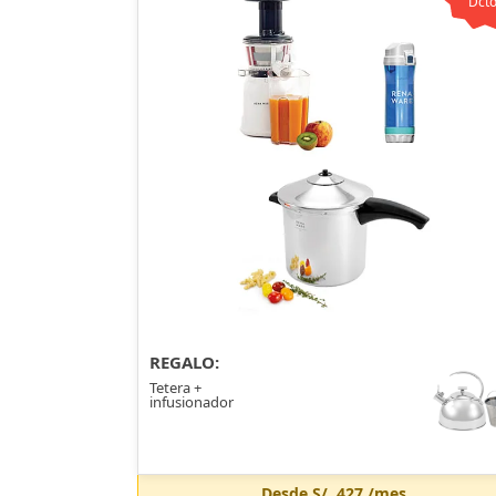
Dcto
REGALO:
Tetera +
infusionador
Desde
S/. 427
/mes