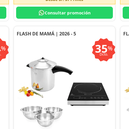
Consultar promoción
FLASH DE MAMÁ | 2026 - 5
FL
4
35
%
%
.
Dcto.