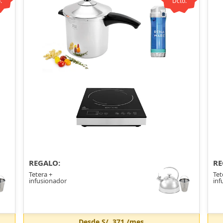
.
Dcto.
REGALO:
RE
Tetera +
Tet
infusionador
inf
Desde
S/. 371
/mes