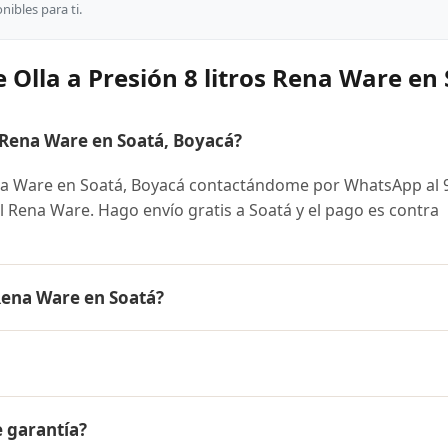
ibles para ti.
 Olla a Presión 8 litros Rena Ware en
 Rena Ware en Soatá, Boyacá?
ena Ware en Soatá, Boyacá contactándome por WhatsApp al 
ial Rena Ware. Hago envío gratis a Soatá y el pago es contra
 Rena Ware en Soatá?
 Ware es el mismo en todo Colombia. Contáctame por WhatsA
 disponibles y facilidades de pago en cuotas desde el 10% 
 8 litros Rena Ware a Soatá, Boyacá y a todo Colombia. El pa
e garantía?