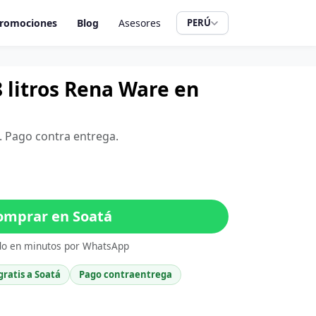
romociones
Blog
Asesores
PERÚ
8 litros Rena Ware en
á. Pago contra entrega.
mprar en Soatá
do en minutos por WhatsApp
gratis a Soatá
Pago contraentrega