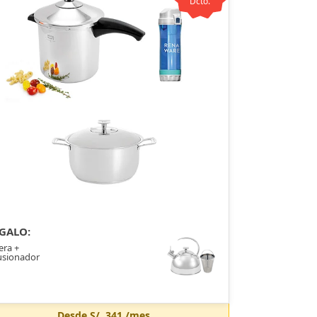
Dcto.
GALO:
era +
usionador
Desde
S/. 341
/mes