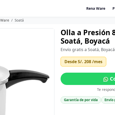
Rena Ware
P
a Ware
Soatá
Olla a Presión 
Soatá, Boyacá
Envío gratis a Soatá, Boyac
Desde
S/. 208
/mes
Co
Te respon
Garantía de por vida
Envío 