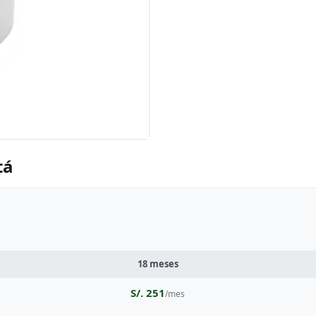
tá
18 meses
S/. 251
/mes