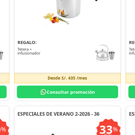
REGALO:
RE
Tetera +
Tet
infusionador
inf
Desde
S/. 435
/mes
Consultar promoción
ESPECIALES DE VERANO 2-2026 - 36
ES
0
33
%
%