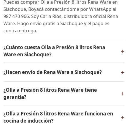
Puedes comprar Olla a Presión 8 litros Rena Ware en
Siachoque, Boyacá contactándome por WhatsApp al
987 470 966. Soy Carla Rios, distribuidora oficial Rena
Ware. Hago envío gratis a Siachoque y el pago es
contra entrega.
¿Cuánto cuesta Olla a Presión 8 litros Rena
+
Ware en Siachoque?
El precio de Olla a Presión 8 litros Rena Ware es el
+
¿Hacen envío de Rena Ware a Siachoque?
mismo en todo Colombia. Contáctame por WhatsApp
para conocer el precio actual, promociones disponibles
Sí, hacemos envío gratis de Olla a Presión 8 litros Rena
y facilidades de pago en cuotas desde el 10% de inicial.
¿Olla a Presión 8 litros Rena Ware tiene
Ware a Siachoque, Boyacá y a todo Colombia. El pago es
+
garantía?
contra entrega.
Sí, Olla a Presión 8 litros Rena Ware tiene garantía de
¿Olla a Presión 8 litros Rena Ware funciona en
por vida contra defectos de fabricación. Todos los
+
cocina de inducción?
productos Rena Ware están fabricados en acero