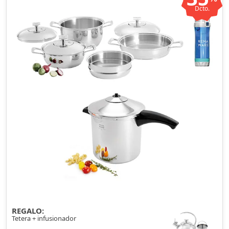
Dcto.
REGALO:
Tetera + infusionador