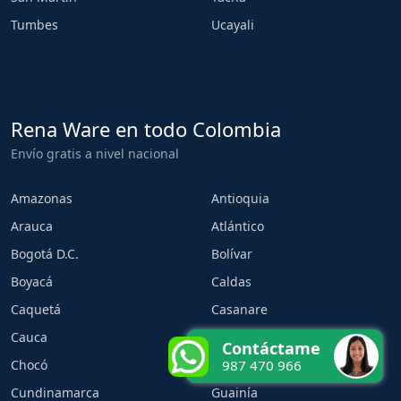
Tumbes
Ucayali
Rena Ware en todo Colombia
Envío gratis a nivel nacional
Amazonas
Antioquia
Arauca
Atlántico
Bogotá D.C.
Bolívar
Boyacá
Caldas
Caquetá
Casanare
Cauca
Cesar
Contáctame
Chocó
Córdoba
987 470 966
Cundinamarca
Guainía