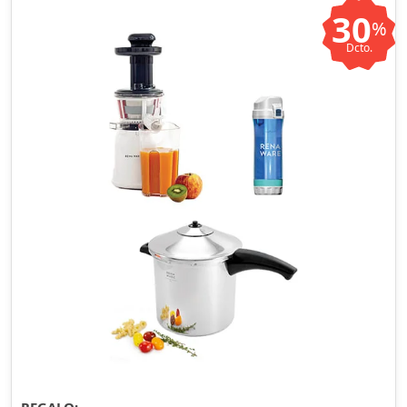
30
%
Dcto.