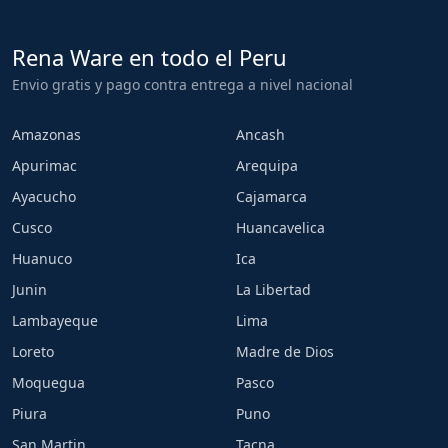
Rena Ware en todo el Peru
Envio gratis y pago contra entrega a nivel nacional
Amazonas
Ancash
Apurimac
Arequipa
Ayacucho
Cajamarca
Cusco
Huancavelica
Huanuco
Ica
Junin
La Libertad
Lambayeque
Lima
Loreto
Madre de Dios
Moquegua
Pasco
Piura
Puno
San Martin
Tacna