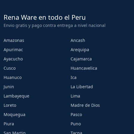
Rena Ware en todo el Peru
Envio gratis y pago contra entrega a nivel nacional
Amazonas
Ancash
Apurimac
Arequipa
Ayacucho
Cajamarca
Cusco
Huancavelica
Huanuco
Ica
Junin
La Libertad
Lambayeque
Lima
Loreto
Madre de Dios
Moquegua
Pasco
Piura
Puno
San Martin
Tacna