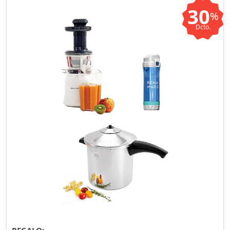
30
%
Dcto.