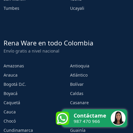
Tumbes
Ucayali
Rena Ware en todo Colombia
Envío gratis a nivel nacional
Amazonas
Antioquia
Arauca
Atlántico
Bogotá D.C.
Bolívar
Boyacá
Caldas
Caquetá
Casanare
Cauca
Cesar
Contáctame
Chocó
Córdoba
987 470 966
Cundinamarca
Guainía