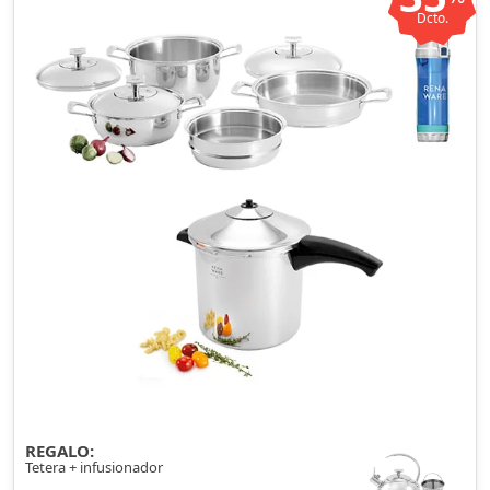
Dcto.
REGALO:
Tetera + infusionador