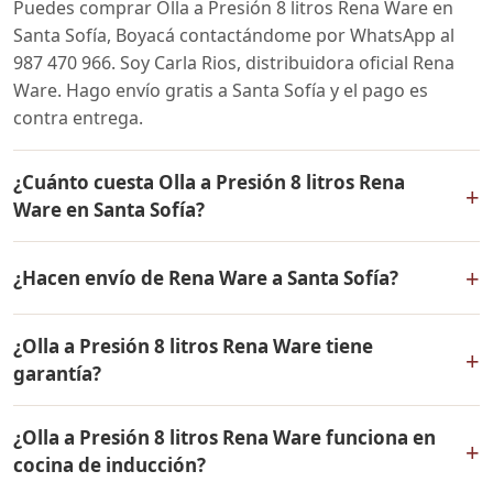
Puedes comprar Olla a Presión 8 litros Rena Ware en
Santa Sofía, Boyacá contactándome por WhatsApp al
987 470 966. Soy Carla Rios, distribuidora oficial Rena
Ware. Hago envío gratis a Santa Sofía y el pago es
contra entrega.
¿Cuánto cuesta Olla a Presión 8 litros Rena
+
Ware en Santa Sofía?
El precio de Olla a Presión 8 litros Rena Ware es el
+
¿Hacen envío de Rena Ware a Santa Sofía?
mismo en todo Colombia. Contáctame por WhatsApp
para conocer el precio actual, promociones disponibles
Sí, hacemos envío gratis de Olla a Presión 8 litros Rena
y facilidades de pago en cuotas desde el 10% de inicial.
¿Olla a Presión 8 litros Rena Ware tiene
Ware a Santa Sofía, Boyacá y a todo Colombia. El pago
+
garantía?
es contra entrega.
Sí, Olla a Presión 8 litros Rena Ware tiene garantía de
¿Olla a Presión 8 litros Rena Ware funciona en
por vida contra defectos de fabricación. Todos los
+
cocina de inducción?
productos Rena Ware están fabricados en acero