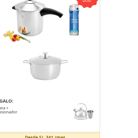
Dcto.
GALO:
era +
usionador
Desde
S/. 341
/mes