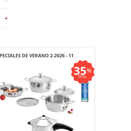
+
en
PECIALES DE VERANO 2-2026 - 11
35
%
Dcto.