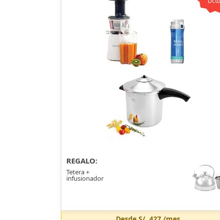
Dcto
REGALO:
Tetera +
infusionador
Desde
S/. 427
/mes