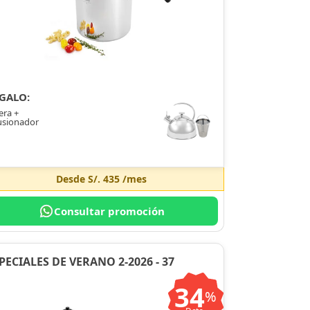
GALO:
era +
usionador
Desde
S/. 435
/mes
Consultar promoción
PECIALES DE VERANO 2-2026 - 37
34
%