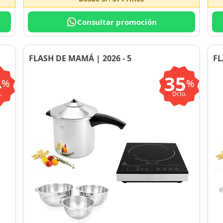
Consultar promoción
FLASH DE MAMÁ | 2026 - 5
FL
4
35
%
%
.
Dcto.