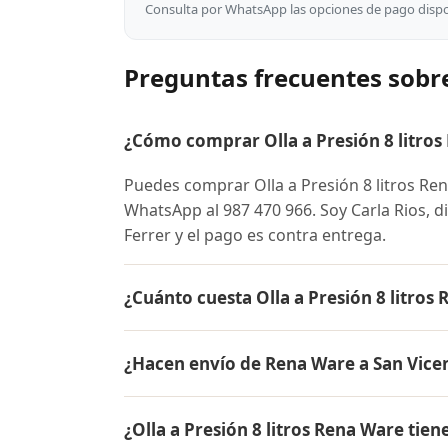
Consulta por WhatsApp las opciones de pago dispon
Preguntas frecuentes sobre
¿Cómo comprar Olla a Presión 8 litros
Puedes comprar Olla a Presión 8 litros Re
WhatsApp al 987 470 966. Soy Carla Rios, di
Ferrer y el pago es contra entrega.
¿Cuánto cuesta Olla a Presión 8 litros
El precio de Olla a Presión 8 litros Rena
¿Hacen envío de Rena Ware a San Vicen
para conocer el precio actual, promociones
inicial.
Sí, hacemos envío gratis de Olla a Presión 
¿Olla a Presión 8 litros Rena Ware tien
Colombia. El pago es contra entrega.