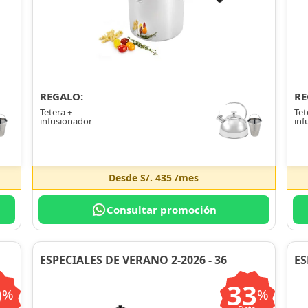
REGALO:
RE
Tetera +
Tet
infusionador
inf
Desde
S/. 435
/mes
Consultar promoción
ESPECIALES DE VERANO 2-2026 - 36
ES
0
33
%
%