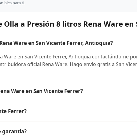
ibles para ti.
 Olla a Presión 8 litros Rena Ware en 
 Rena Ware en San Vicente Ferrer, Antioquia?
na Ware en San Vicente Ferrer, Antioquia contactándome po
stribuidora oficial Rena Ware. Hago envío gratis a San Vice
 Rena Ware en San Vicente Ferrer?
 Ware es el mismo en todo Colombia. Contáctame por WhatsA
te Ferrer?
 disponibles y facilidades de pago en cuotas desde el 10% 
8 litros Rena Ware a San Vicente Ferrer, Antioquia y a todo
e garantía?