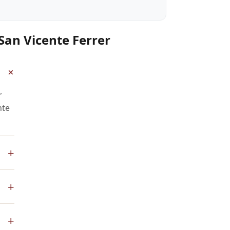
San Vicente Ferrer
+
r
nte
+
pp
+
de
+