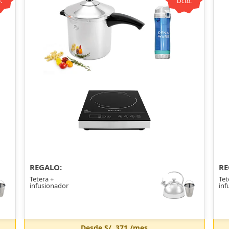
.
Dcto.
REGALO:
RE
Tetera +
Tet
infusionador
inf
Desde
S/. 371
/mes