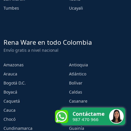
Tumbes
Ucayali
Rena Ware en todo Colombia
Envío gratis a nivel nacional
Amazonas
Antioquia
Arauca
Atlántico
Bogotá D.C.
Bolívar
Boyacá
Caldas
Caquetá
Casanare
Cauca
Cesar
Contáctame
Chocó
Córdoba
987 470 966
Cundinamarca
Guainía