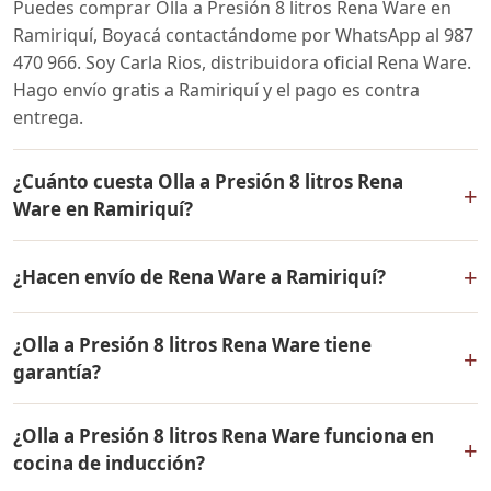
Puedes comprar Olla a Presión 8 litros Rena Ware en
Ramiriquí, Boyacá contactándome por WhatsApp al 987
470 966. Soy Carla Rios, distribuidora oficial Rena Ware.
Hago envío gratis a Ramiriquí y el pago es contra
entrega.
¿Cuánto cuesta Olla a Presión 8 litros Rena
+
Ware en Ramiriquí?
El precio de Olla a Presión 8 litros Rena Ware es el
+
¿Hacen envío de Rena Ware a Ramiriquí?
mismo en todo Colombia. Contáctame por WhatsApp
para conocer el precio actual, promociones disponibles
Sí, hacemos envío gratis de Olla a Presión 8 litros Rena
y facilidades de pago en cuotas desde el 10% de inicial.
¿Olla a Presión 8 litros Rena Ware tiene
Ware a Ramiriquí, Boyacá y a todo Colombia. El pago es
+
garantía?
contra entrega.
Sí, Olla a Presión 8 litros Rena Ware tiene garantía de
¿Olla a Presión 8 litros Rena Ware funciona en
por vida contra defectos de fabricación. Todos los
+
cocina de inducción?
productos Rena Ware están fabricados en acero