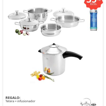
Dcto.
REGALO:
Tetera + infusionador