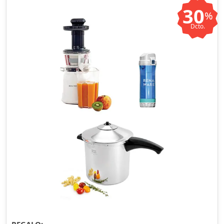
30
%
Dcto.