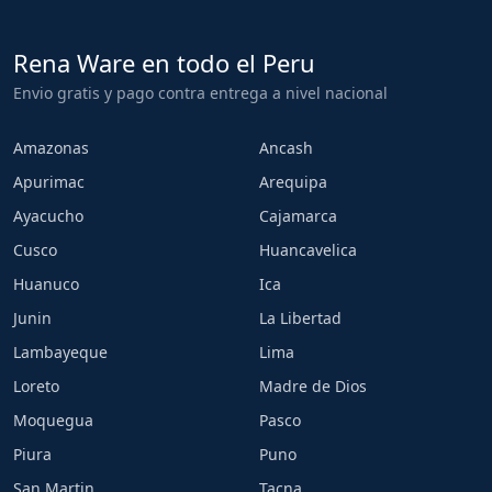
Rena Ware en todo el Peru
Envio gratis y pago contra entrega a nivel nacional
Amazonas
Ancash
Apurimac
Arequipa
Ayacucho
Cajamarca
Cusco
Huancavelica
Huanuco
Ica
Junin
La Libertad
Lambayeque
Lima
Loreto
Madre de Dios
Moquegua
Pasco
Piura
Puno
San Martin
Tacna