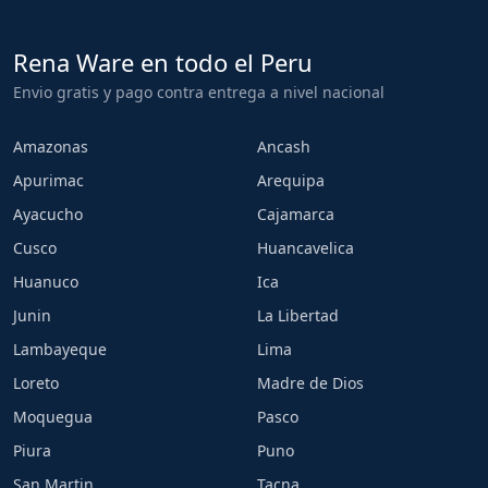
Rena Ware en todo el Peru
Envio gratis y pago contra entrega a nivel nacional
Amazonas
Ancash
Apurimac
Arequipa
Ayacucho
Cajamarca
Cusco
Huancavelica
Huanuco
Ica
Junin
La Libertad
Lambayeque
Lima
Loreto
Madre de Dios
Moquegua
Pasco
Piura
Puno
San Martin
Tacna