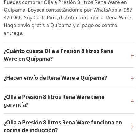
Puedes comprar Olla a Presión 8 litros Rena Ware en
Quípama, Boyacá contactándome por WhatsApp al 987
470 966. Soy Carla Rios, distribuidora oficial Rena Ware.
Hago envío gratis a Quípama y el pago es contra
entrega.
¿Cuánto cuesta Olla a Presión 8 litros Rena
+
Ware en Quípama?
El precio de Olla a Presión 8 litros Rena Ware es el
+
¿Hacen envío de Rena Ware a Quípama?
mismo en todo Colombia. Contáctame por WhatsApp
para conocer el precio actual, promociones disponibles
Sí, hacemos envío gratis de Olla a Presión 8 litros Rena
y facilidades de pago en cuotas desde el 10% de inicial.
¿Olla a Presión 8 litros Rena Ware tiene
Ware a Quípama, Boyacá y a todo Colombia. El pago es
+
garantía?
contra entrega.
Sí, Olla a Presión 8 litros Rena Ware tiene garantía de
¿Olla a Presión 8 litros Rena Ware funciona en
por vida contra defectos de fabricación. Todos los
+
cocina de inducción?
productos Rena Ware están fabricados en acero