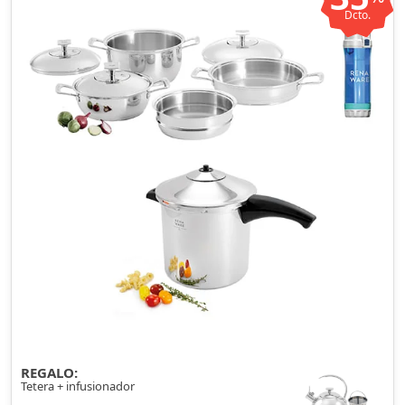
Dcto.
REGALO:
Tetera + infusionador