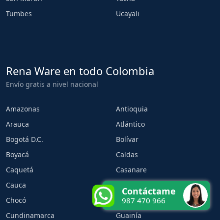
Tumbes
Ucayali
Rena Ware en todo Colombia
Envío gratis a nivel nacional
Amazonas
Antioquia
Arauca
Atlántico
Bogotá D.C.
Bolívar
Boyacá
Caldas
Caquetá
Casanare
Cauca
Cesar
Contáctame
Chocó
Córdoba
987 470 966
Cundinamarca
Guainía