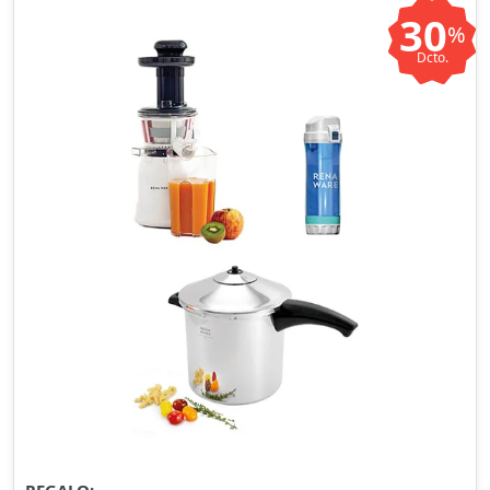
30
%
Dcto.