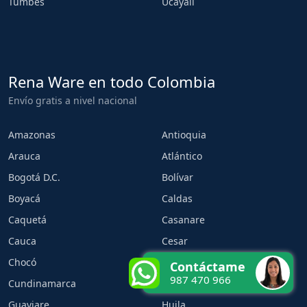
Tumbes
Ucayali
Rena Ware en todo Colombia
Envío gratis a nivel nacional
Amazonas
Antioquia
Arauca
Atlántico
Bogotá D.C.
Bolívar
Boyacá
Caldas
Caquetá
Casanare
Cauca
Cesar
Chocó
Córdoba
Contáctame
987 470 966
Cundinamarca
Guainía
Guaviare
Huila