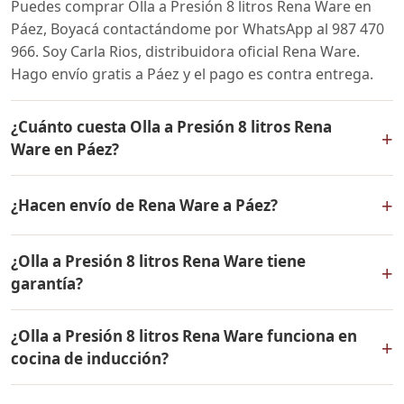
Puedes comprar Olla a Presión 8 litros Rena Ware en
Páez, Boyacá contactándome por WhatsApp al 987 470
966. Soy Carla Rios, distribuidora oficial Rena Ware.
Hago envío gratis a Páez y el pago es contra entrega.
¿Cuánto cuesta Olla a Presión 8 litros Rena
+
Ware en Páez?
El precio de Olla a Presión 8 litros Rena Ware es el
+
¿Hacen envío de Rena Ware a Páez?
mismo en todo Colombia. Contáctame por WhatsApp
para conocer el precio actual, promociones disponibles
Sí, hacemos envío gratis de Olla a Presión 8 litros Rena
y facilidades de pago en cuotas desde el 10% de inicial.
¿Olla a Presión 8 litros Rena Ware tiene
Ware a Páez, Boyacá y a todo Colombia. El pago es
+
garantía?
contra entrega.
Sí, Olla a Presión 8 litros Rena Ware tiene garantía de
¿Olla a Presión 8 litros Rena Ware funciona en
por vida contra defectos de fabricación. Todos los
+
cocina de inducción?
productos Rena Ware están fabricados en acero
inoxidable quirúrgico 18/10 de la más alta calidad.
Sí, Olla a Presión 8 litros Rena Ware es compatible con