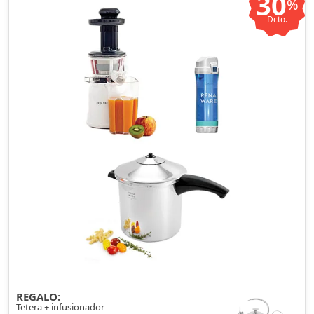
30
%
Dcto.
REGALO:
Tetera + infusionador