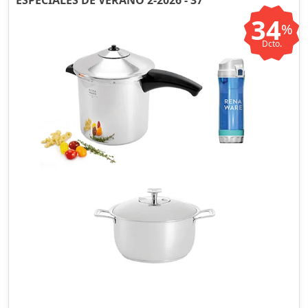
ESPECIALES DE VERANO 2-2026 - 37
34
%
Dcto.