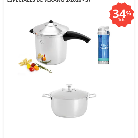
ESPECIALES DE VERANO 2-2026 - 37
34
%
Dcto.