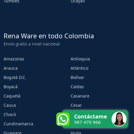
Tumbes
Ucayali
Rena Ware en todo Colombia
Envío gratis a nivel nacional
Amazonas
Antioquia
Arauca
Atlántico
Bogotá D.C.
Bolívar
Boyacá
Caldas
Caquetá
Casanare
Cauca
Cesar
Chocó
Córdoba
Contáctame
987 470 966
Cundinamarca
Guainía
Guaviare
Huila