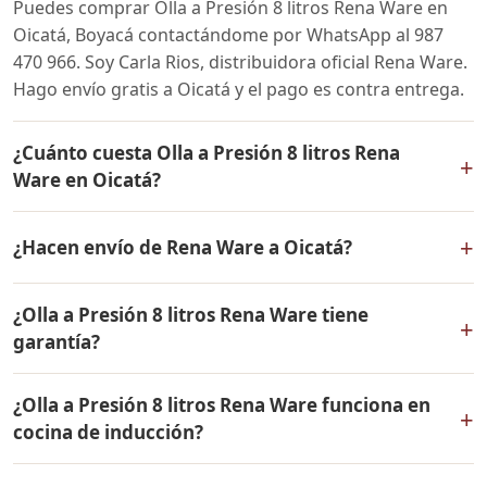
Puedes comprar Olla a Presión 8 litros Rena Ware en
Oicatá, Boyacá contactándome por WhatsApp al 987
470 966. Soy Carla Rios, distribuidora oficial Rena Ware.
Hago envío gratis a Oicatá y el pago es contra entrega.
¿Cuánto cuesta Olla a Presión 8 litros Rena
+
Ware en Oicatá?
El precio de Olla a Presión 8 litros Rena Ware es el
+
¿Hacen envío de Rena Ware a Oicatá?
mismo en todo Colombia. Contáctame por WhatsApp
para conocer el precio actual, promociones disponibles
Sí, hacemos envío gratis de Olla a Presión 8 litros Rena
y facilidades de pago en cuotas desde el 10% de inicial.
¿Olla a Presión 8 litros Rena Ware tiene
Ware a Oicatá, Boyacá y a todo Colombia. El pago es
+
garantía?
contra entrega.
Sí, Olla a Presión 8 litros Rena Ware tiene garantía de
¿Olla a Presión 8 litros Rena Ware funciona en
por vida contra defectos de fabricación. Todos los
+
cocina de inducción?
productos Rena Ware están fabricados en acero
inoxidable quirúrgico 18/10 de la más alta calidad.
Sí, Olla a Presión 8 litros Rena Ware es compatible con