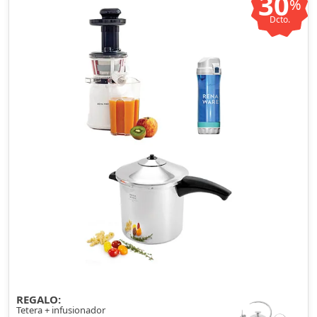
30
%
Dcto.
REGALO:
Tetera + infusionador