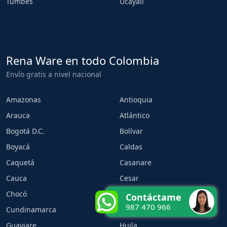
Tumbes
Ucayali
Rena Ware en todo Colombia
Envío gratis a nivel nacional
Amazonas
Antioquia
Arauca
Atlántico
Bogotá D.C.
Bolívar
Boyacá
Caldas
Caquetá
Casanare
Cauca
Cesar
Chocó
Córdoba
Contáctame
987 470 966
Cundinamarca
Guainía
Guaviare
Huila