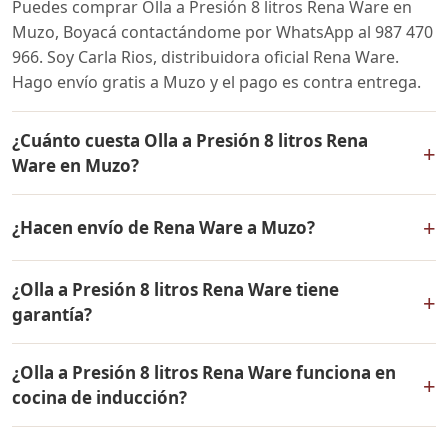
Puedes comprar Olla a Presión 8 litros Rena Ware en
Muzo, Boyacá contactándome por WhatsApp al 987 470
966. Soy Carla Rios, distribuidora oficial Rena Ware.
Hago envío gratis a Muzo y el pago es contra entrega.
¿Cuánto cuesta Olla a Presión 8 litros Rena
+
Ware en Muzo?
El precio de Olla a Presión 8 litros Rena Ware es el
+
¿Hacen envío de Rena Ware a Muzo?
mismo en todo Colombia. Contáctame por WhatsApp
para conocer el precio actual, promociones disponibles
Sí, hacemos envío gratis de Olla a Presión 8 litros Rena
y facilidades de pago en cuotas desde el 10% de inicial.
¿Olla a Presión 8 litros Rena Ware tiene
Ware a Muzo, Boyacá y a todo Colombia. El pago es
+
garantía?
contra entrega.
Sí, Olla a Presión 8 litros Rena Ware tiene garantía de
¿Olla a Presión 8 litros Rena Ware funciona en
por vida contra defectos de fabricación. Todos los
+
cocina de inducción?
productos Rena Ware están fabricados en acero
inoxidable quirúrgico 18/10 de la más alta calidad.
Sí, Olla a Presión 8 litros Rena Ware es compatible con