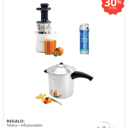
30
%
Dcto.
REGALO:
Tetera + infusionador