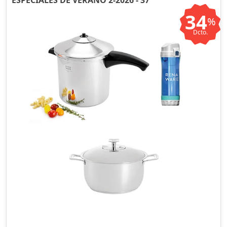
ESPECIALES DE VERANO 2-2026 - 37
34
%
Dcto.