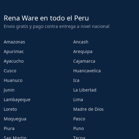
Rena Ware en todo el Peru
Envio gratis y pago contra entrega a nivel nacional
Amazonas
Ancash
Apurimac
Arequipa
Ayacucho
Cajamarca
Cusco
Huancavelica
Huanuco
Ica
Junin
La Libertad
Lambayeque
Lima
Loreto
Madre de Dios
Moquegua
Pasco
Piura
Puno
San Martin
Tacna