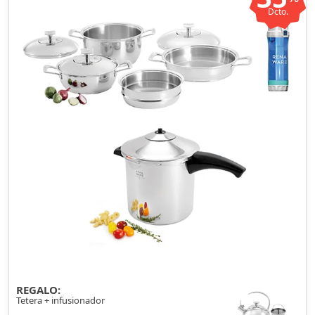
Dcto.
REGALO:
Tetera + infusionador