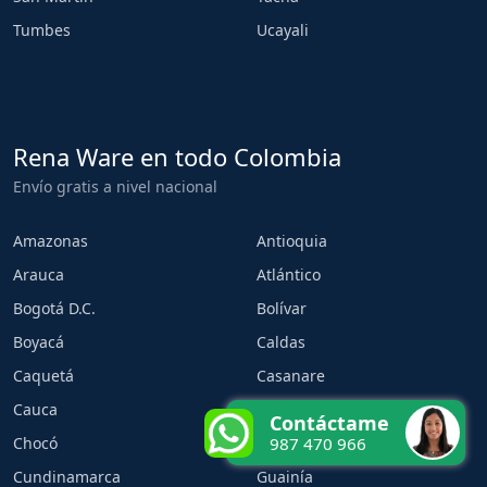
Tumbes
Ucayali
Rena Ware en todo Colombia
Envío gratis a nivel nacional
Amazonas
Antioquia
Arauca
Atlántico
Bogotá D.C.
Bolívar
Boyacá
Caldas
Caquetá
Casanare
Cauca
Cesar
Contáctame
Chocó
Córdoba
987 470 966
Cundinamarca
Guainía