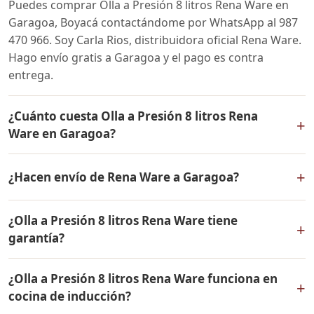
Puedes comprar Olla a Presión 8 litros Rena Ware en
Garagoa, Boyacá contactándome por WhatsApp al 987
470 966. Soy Carla Rios, distribuidora oficial Rena Ware.
Hago envío gratis a Garagoa y el pago es contra
entrega.
¿Cuánto cuesta Olla a Presión 8 litros Rena
+
Ware en Garagoa?
El precio de Olla a Presión 8 litros Rena Ware es el
+
¿Hacen envío de Rena Ware a Garagoa?
mismo en todo Colombia. Contáctame por WhatsApp
para conocer el precio actual, promociones disponibles
Sí, hacemos envío gratis de Olla a Presión 8 litros Rena
y facilidades de pago en cuotas desde el 10% de inicial.
¿Olla a Presión 8 litros Rena Ware tiene
Ware a Garagoa, Boyacá y a todo Colombia. El pago es
+
garantía?
contra entrega.
Sí, Olla a Presión 8 litros Rena Ware tiene garantía de
¿Olla a Presión 8 litros Rena Ware funciona en
por vida contra defectos de fabricación. Todos los
+
cocina de inducción?
productos Rena Ware están fabricados en acero