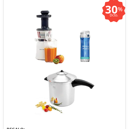
30
%
Dcto.