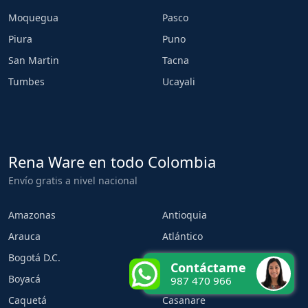
Moquegua
Pasco
Piura
Puno
San Martin
Tacna
Tumbes
Ucayali
Rena Ware en todo Colombia
Envío gratis a nivel nacional
Amazonas
Antioquia
Arauca
Atlántico
Bogotá D.C.
Bolívar
Contáctame
Boyacá
Caldas
987 470 966
Caquetá
Casanare