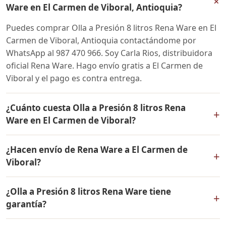
+
Ware en El Carmen de Viboral, Antioquia?
Puedes comprar Olla a Presión 8 litros Rena Ware en El
Carmen de Viboral, Antioquia contactándome por
WhatsApp al 987 470 966. Soy Carla Rios, distribuidora
oficial Rena Ware. Hago envío gratis a El Carmen de
Viboral y el pago es contra entrega.
¿Cuánto cuesta Olla a Presión 8 litros Rena
+
Ware en El Carmen de Viboral?
El precio de Olla a Presión 8 litros Rena Ware es el
¿Hacen envío de Rena Ware a El Carmen de
mismo en todo Colombia. Contáctame por WhatsApp
+
Viboral?
para conocer el precio actual, promociones disponibles
y facilidades de pago en cuotas desde el 10% de inicial.
Sí, hacemos envío gratis de Olla a Presión 8 litros Rena
¿Olla a Presión 8 litros Rena Ware tiene
Ware a El Carmen de Viboral, Antioquia y a todo
+
garantía?
Colombia. El pago es contra entrega.
Sí, Olla a Presión 8 litros Rena Ware tiene garantía de