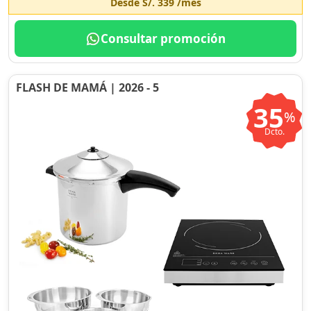
Desde
S/. 339
/mes
Consultar promoción
FLASH DE MAMÁ | 2026 - 5
35
%
Dcto.