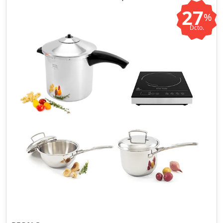
27
%
Dcto.