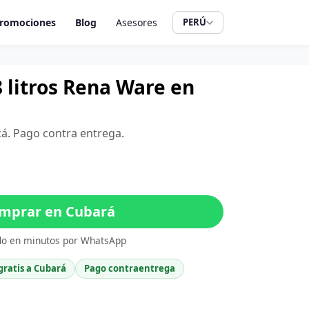
romociones
Blog
Asesores
PERÚ
8 litros Rena Ware en
á
cá. Pago contra entrega.
mprar en Cubará
do en minutos por WhatsApp
gratis a Cubará
Pago contraentrega