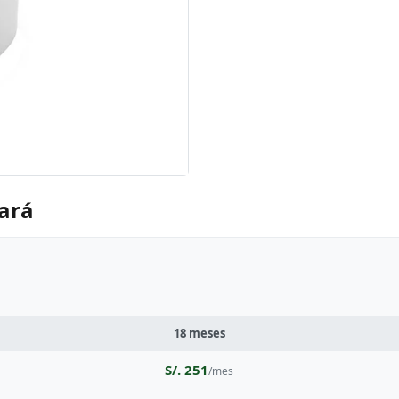
bará
18 meses
S/. 251
/mes