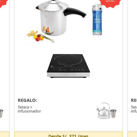
.
Dcto.
REGALO:
RE
Tetera +
Tet
infusionador
inf
Desde
S/. 371
/mes