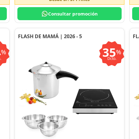
Consultar promoción
FLASH DE MAMÁ | 2026 - 5
FL
4
35
%
%
.
Dcto.