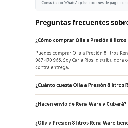
Consulta por WhatsApp las opciones de pago dispon
Preguntas frecuentes sobre
¿Cómo comprar Olla a Presión 8 litro
Puedes comprar Olla a Presión 8 litros R
987 470 966. Soy Carla Rios, distribuidora 
contra entrega.
¿Cuánto cuesta Olla a Presión 8 litros
El precio de Olla a Presión 8 litros Rena
¿Hacen envío de Rena Ware a Cubará?
para conocer el precio actual, promociones
inicial.
Sí, hacemos envío gratis de Olla a Presión
¿Olla a Presión 8 litros Rena Ware tien
es contra entrega.