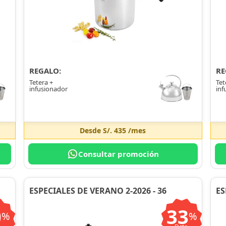
REGALO:
RE
Tetera +
Tet
infusionador
inf
Desde
S/. 435
/mes
Consultar promoción
ESPECIALES DE VERANO 2-2026 - 36
ES
0
33
%
%