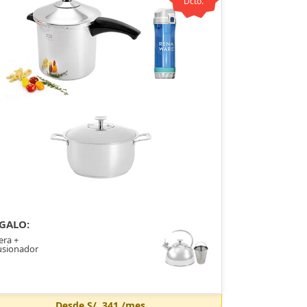
Dcto.
GALO:
era +
usionador
Desde
S/. 341
/mes