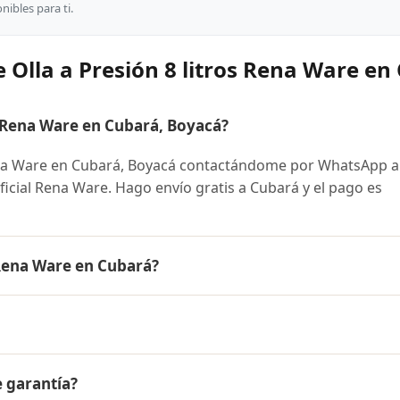
ibles para ti.
 Olla a Presión 8 litros Rena Ware en
s Rena Ware en Cubará, Boyacá?
ena Ware en Cubará, Boyacá contactándome por WhatsApp a
oficial Rena Ware. Hago envío gratis a Cubará y el pago es
 Rena Ware en Cubará?
 Ware es el mismo en todo Colombia. Contáctame por WhatsA
 disponibles y facilidades de pago en cuotas desde el 10% 
 8 litros Rena Ware a Cubará, Boyacá y a todo Colombia. El 
e garantía?