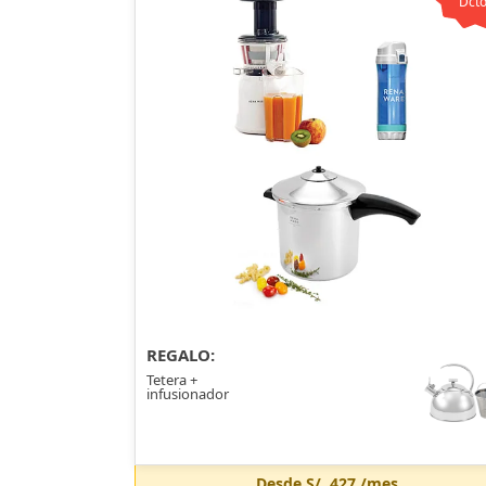
Dcto
REGALO:
Tetera +
infusionador
Desde
S/. 427
/mes