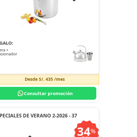
GALO:
era +
usionador
Desde
S/. 435
/mes
Consultar promoción
PECIALES DE VERANO 2-2026 - 37
34
%