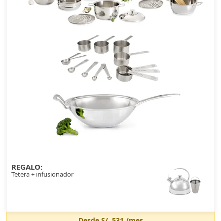
REGALO:
Tetera + infusionador
Desde
S/. 531
/mes