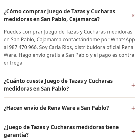
¿Cómo comprar Juego de Tazas y Cucharas
+
medidoras en San Pablo, Cajamarca?
Puedes comprar Juego de Tazas y Cucharas medidoras
en San Pablo, Cajamarca contactándome por WhatsApp
al 987 470 966. Soy Carla Rios, distribuidora oficial Rena
Ware. Hago envío gratis a San Pablo y el pago es contra
entrega.
¿Cuánto cuesta Juego de Tazas y Cucharas
+
medidoras en San Pablo?
El precio de Juego de Tazas y Cucharas medidoras es el
+
¿Hacen envío de Rena Ware a San Pablo?
mismo en todo el Perú. Contáctame por WhatsApp para
conocer el precio actual, promociones disponibles y
Sí, hacemos envío gratis de Juego de Tazas y Cucharas
facilidades de pago en cuotas desde el 10% de inicial.
¿Juego de Tazas y Cucharas medidoras tiene
medidoras a San Pablo, Cajamarca y a todo el Perú. El
+
garantía?
pago es contra entrega.