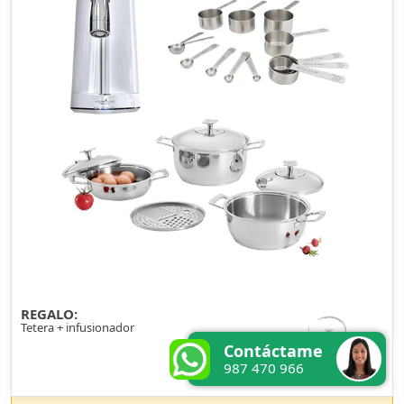
REGALO:
Tetera + infusionador
Contáctame
987 470 966