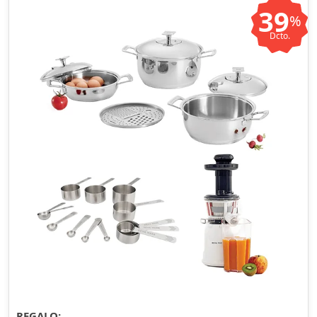
39
%
Dcto.
REGALO: