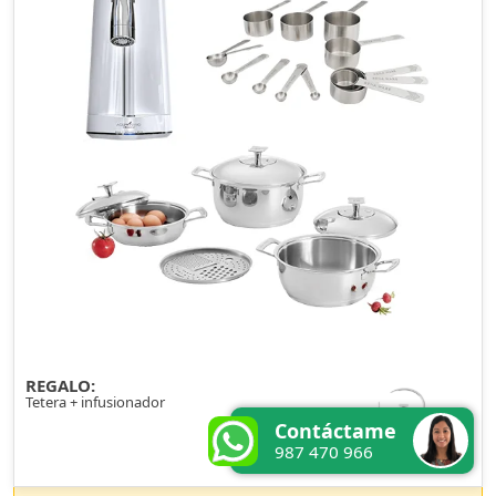
REGALO:
Tetera + infusionador
Contáctame
987 470 966