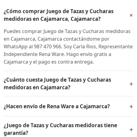
¿Cómo comprar Juego de Tazas y Cucharas
+
medidoras en Cajamarca, Cajamarca?
Puedes comprar Juego de Tazas y Cucharas medidoras
en Cajamarca, Cajamarca contactándome por
WhatsApp al 987 470 966. Soy Carla Rios, Representante
Independiente Rena Ware. Hago envío gratis a
Cajamarca y el pago es contra entrega.
¿Cuánto cuesta Juego de Tazas y Cucharas
+
medidoras en Cajamarca?
El precio de Juego de Tazas y Cucharas medidoras es el
+
¿Hacen envío de Rena Ware a Cajamarca?
mismo en todo el Perú. Contáctame por WhatsApp para
conocer el precio actual, promociones disponibles y
Sí, hacemos envío gratis de Juego de Tazas y Cucharas
facilidades de pago en cuotas desde el 10% de inicial.
¿Juego de Tazas y Cucharas medidoras tiene
medidoras a Cajamarca, Cajamarca y a todo el Perú. El
+
garantía?
pago es contra entrega.