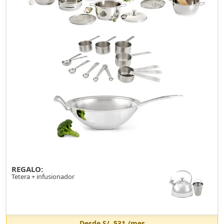
REGALO:
Tetera + infusionador
Desde
S/. 531
/mes