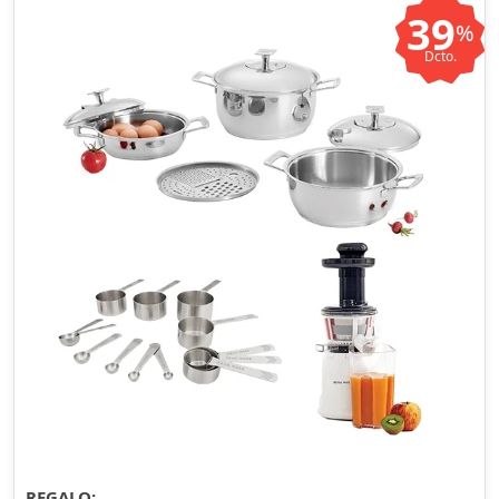
39
%
Dcto.
REGALO: