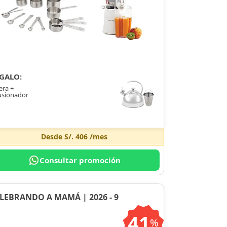
GALO:
era +
usionador
Desde
S/. 406
/mes
Consultar promoción
LEBRANDO A MAMÁ | 2026 - 9
41
%