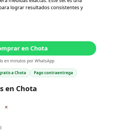
iera medidas exactas. Este set es una
ara lograr resultados consistentes y
mprar en Chota
do en minutos por WhatsApp
gratis a Chota
Pago contraentrega
s en Chota
+
l