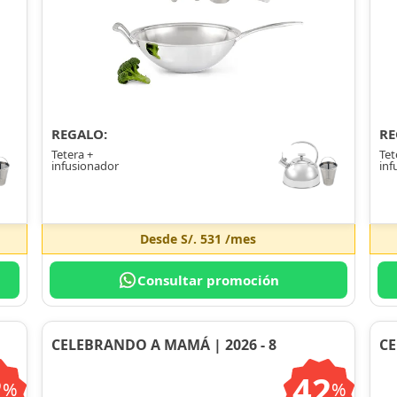
REGALO:
RE
Tetera +
Tet
infusionador
inf
Desde
S/. 531
/mes
Consultar promoción
CELEBRANDO A MAMÁ | 2026 - 8
CE
2
42
%
%