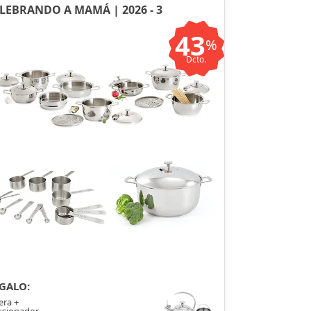
LEBRANDO A MAMÁ | 2026 - 3
43
%
Dcto.
GALO:
era +
usionador