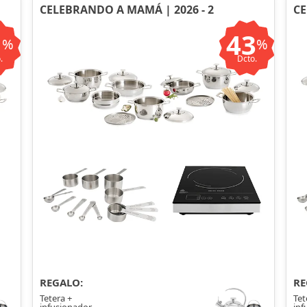
CELEBRANDO A MAMÁ | 2026 - 2
CE
1
43
%
%
.
Dcto.
REGALO:
RE
Tetera +
Tet
infusionador
inf