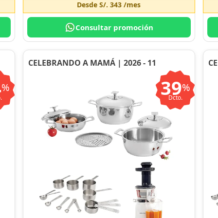
Desde
S/. 343
/mes
Consultar promoción
CELEBRANDO A MAMÁ | 2026 - 11
CE
4
39
%
%
.
Dcto.