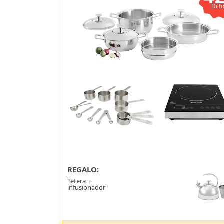
Dcto
REGALO:
Tetera +
infusionador