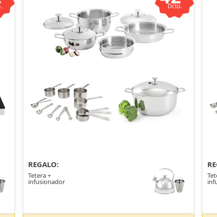
.
Dcto.
REGALO:
RE
Tetera +
Tet
infusionador
inf