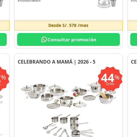
Desde
S/. 578
/mes
Consultar promoción
CELEBRANDO A MAMÁ | 2026 - 5
CE
2
44
%
%
.
Dcto.