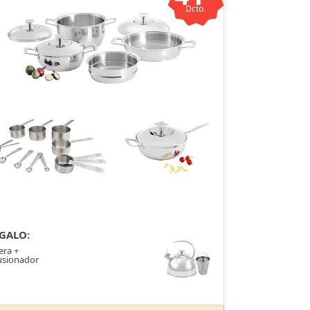
Dcto.
GALO:
era +
usionador