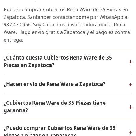
Puedes comprar Cubiertos Rena Ware de 35 Piezas en
Zapatoca, Santander contactándome por WhatsApp al
987 470 966. Soy Carla Rios, distribuidora oficial Rena
Ware. Hago envío gratis a Zapatoca y el pago es contra
entrega.
¿Cuánto cuesta Cubiertos Rena Ware de 35
+
Piezas en Zapatoca?
El precio de Cubiertos Rena Ware de 35 Piezas es el
+
¿Hacen envío de Rena Ware a Zapatoca?
mismo en todo Colombia. Contáctame por WhatsApp
para conocer el precio actual, promociones disponibles
Sí, hacemos envío gratis de Cubiertos Rena Ware de 35
y facilidades de pago en cuotas desde el 10% de inicial.
¿Cubiertos Rena Ware de 35 Piezas tiene
Piezas a Zapatoca, Santander y a todo Colombia. El
+
garantía?
pago es contra entrega.
Sí, Cubiertos Rena Ware de 35 Piezas tiene garantía de
¿Puedo comprar Cubiertos Rena Ware de 35
por vida contra defectos de fabricación. Todos los
+
Piezas a plazos en Zapatoca?