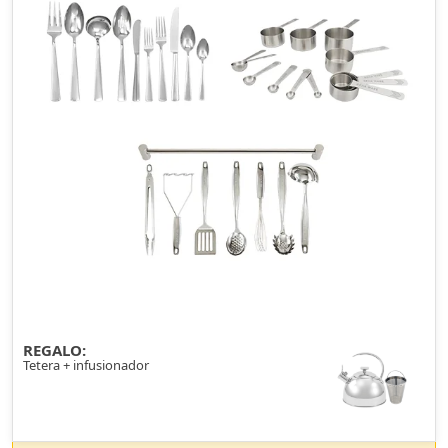
REGALO:
Tetera + infusionador