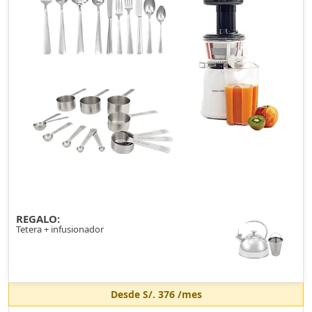
REGALO:
Tetera + infusionador
Desde
S/. 376
/mes