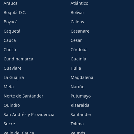
Arauca
Atlántico
Bogotá D.C.
Bolívar
Boyacá
Caldas
Caquetá
Casanare
Cauca
Cesar
Chocó
Córdoba
Cundinamarca
Guainía
Guaviare
Huila
La Guajira
Magdalena
Meta
Nariño
Norte de Santander
Putumayo
Quindío
Risaralda
San Andrés y Providencia
Santander
Sucre
Tolima
Valle del Cauca
Vaupés