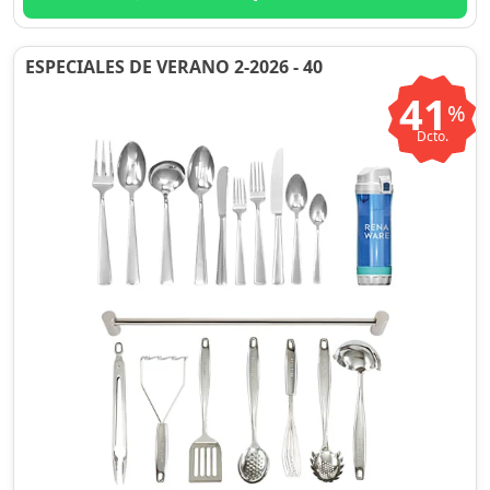
ESPECIALES DE VERANO 2-2026 - 40
41
%
Dcto.