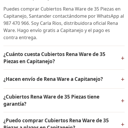
Puedes comprar Cubiertos Rena Ware de 35 Piezas en
Capitanejo, Santander contactándome por WhatsApp al
987 470 966. Soy Carla Rios, distribuidora oficial Rena
Ware. Hago envío gratis a Capitanejo y el pago es
contra entrega.
¿Cuánto cuesta Cubiertos Rena Ware de 35
+
Piezas en Capitanejo?
El precio de Cubiertos Rena Ware de 35 Piezas es el
+
¿Hacen envío de Rena Ware a Capitanejo?
mismo en todo Colombia. Contáctame por WhatsApp
para conocer el precio actual, promociones disponibles
Sí, hacemos envío gratis de Cubiertos Rena Ware de 35
y facilidades de pago en cuotas desde el 10% de inicial.
¿Cubiertos Rena Ware de 35 Piezas tiene
Piezas a Capitanejo, Santander y a todo Colombia. El
+
garantía?
pago es contra entrega.
Sí, Cubiertos Rena Ware de 35 Piezas tiene garantía de
¿Puedo comprar Cubiertos Rena Ware de 35
por vida contra defectos de fabricación. Todos los
+
Piezas a plazos en Capitanejo?