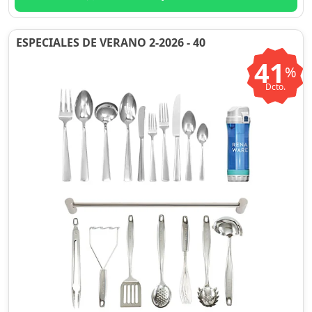
ESPECIALES DE VERANO 2-2026 - 40
41
%
Dcto.