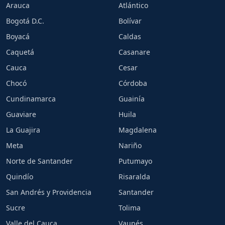
Arauca
Atlántico
Bogotá D.C.
Bolívar
Boyacá
Caldas
Caquetá
Casanare
Cauca
Cesar
Chocó
Córdoba
Cundinamarca
Guainía
Guaviare
Huila
La Guajira
Magdalena
Meta
Nariño
Norte de Santander
Putumayo
Quindío
Risaralda
San Andrés y Providencia
Santander
Sucre
Tolima
Valle del Cauca
Vaupés