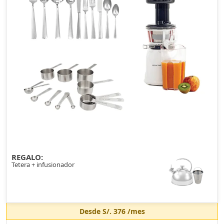
REGALO:
Tetera + infusionador
Desde
S/. 376
/mes