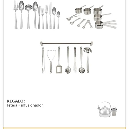
REGALO:
Tetera + infusionador