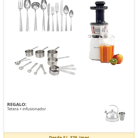
REGALO:
Tetera + infusionador
Desde
S/. 376
/mes