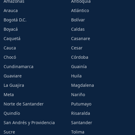
Amazonas
Antioquia
Arauca
Atlántico
Bogotá D.C.
Bolívar
Boyacá
Caldas
Caquetá
Casanare
Cauca
Cesar
Chocó
Córdoba
Cundinamarca
Guainía
Guaviare
Huila
La Guajira
Magdalena
Meta
Nariño
Norte de Santander
Putumayo
Quindío
Risaralda
San Andrés y Providencia
Santander
Sucre
Tolima