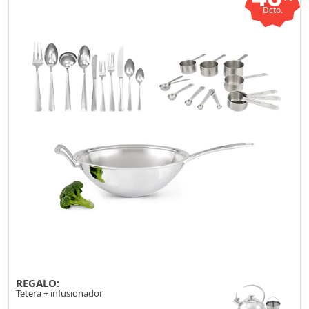
Dcto.
REGALO:
Tetera + infusionador