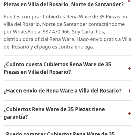
+
Piezas en Villa del Rosario, Norte de Santander?
Puedes comprar Cubiertos Rena Ware de 35 Piezas en
Villa del Rosario, Norte de Santander contactándome
por WhatsApp al 987 470 966. Soy Carla Rios,
distribuidora oficial Rena Ware. Hago envío gratis a Villa
del Rosario y el pago es contra entrega.
¿Cuánto cuesta Cubiertos Rena Ware de 35
+
Piezas en Villa del Rosario?
El precio de Cubiertos Rena Ware de 35 Piezas es el
+
¿Hacen envío de Rena Ware a Villa del Rosario?
mismo en todo Colombia. Contáctame por WhatsApp
para conocer el precio actual, promociones disponibles
Sí, hacemos envío gratis de Cubiertos Rena Ware de 35
y facilidades de pago en cuotas desde el 10% de inicial.
¿Cubiertos Rena Ware de 35 Piezas tiene
Piezas a Villa del Rosario, Norte de Santander y a todo
+
garantía?
Colombia. El pago es contra entrega.
Sí, Cubiertos Rena Ware de 35 Piezas tiene garantía de
¿Puedo comprar Cubiertos Rena Ware de 35