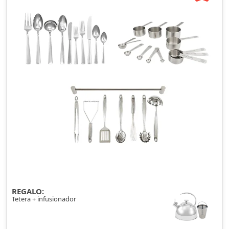
REGALO:
Tetera + infusionador