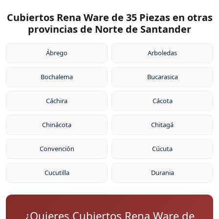
Cubiertos Rena Ware de 35 Piezas en otras
provincias de Norte de Santander
Ábrego
Arboledas
Bochalema
Bucarasica
Cáchira
Cácota
Chinácota
Chitagá
Convención
Cúcuta
Cucutilla
Durania
¿Quieres Cubiertos Rena Ware de