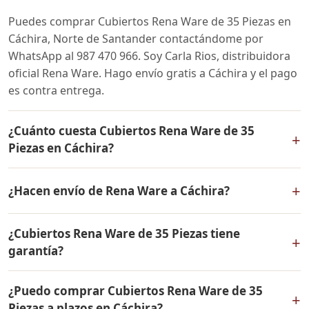
Puedes comprar Cubiertos Rena Ware de 35 Piezas en
Cáchira, Norte de Santander contactándome por
WhatsApp al 987 470 966. Soy Carla Rios, distribuidora
oficial Rena Ware. Hago envío gratis a Cáchira y el pago
es contra entrega.
¿Cuánto cuesta Cubiertos Rena Ware de 35
+
Piezas en Cáchira?
El precio de Cubiertos Rena Ware de 35 Piezas es el
+
¿Hacen envío de Rena Ware a Cáchira?
mismo en todo Colombia. Contáctame por WhatsApp
para conocer el precio actual, promociones disponibles
Sí, hacemos envío gratis de Cubiertos Rena Ware de 35
y facilidades de pago en cuotas desde el 10% de inicial.
¿Cubiertos Rena Ware de 35 Piezas tiene
Piezas a Cáchira, Norte de Santander y a todo
+
garantía?
Colombia. El pago es contra entrega.
Sí, Cubiertos Rena Ware de 35 Piezas tiene garantía de
¿Puedo comprar Cubiertos Rena Ware de 35
por vida contra defectos de fabricación. Todos los
+
Piezas a plazos en Cáchira?