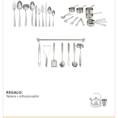
REGALO:
Tetera + infusionador