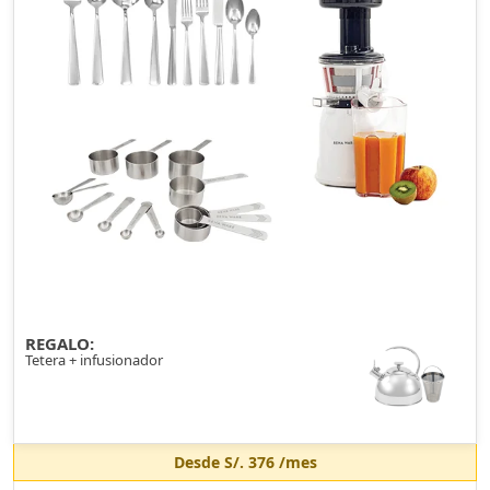
REGALO:
Tetera + infusionador
Desde
S/. 376
/mes