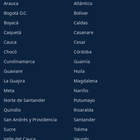
Arauca
Atlántico
Bogotá D.C.
Bolívar
Boyacá
Caldas
Caquetá
Casanare
Cauca
Cesar
Chocó
Córdoba
Cundinamarca
Guainía
Guaviare
Huila
La Guajira
Magdalena
Meta
Nariño
Norte de Santander
Putumayo
Quindío
Risaralda
San Andrés y Providencia
Santander
Sucre
Tolima
Valle del Cauca
Vaupés