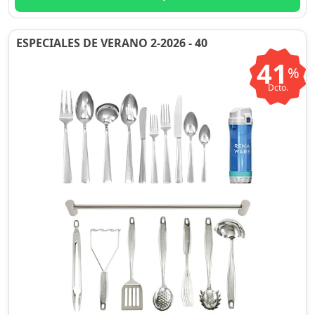
ESPECIALES DE VERANO 2-2026 - 40
41
%
Dcto.