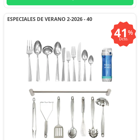
ESPECIALES DE VERANO 2-2026 - 40
41
%
Dcto.