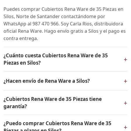
Puedes comprar Cubiertos Rena Ware de 35 Piezas en
Silos, Norte de Santander contactándome por
WhatsApp al 987 470 966. Soy Carla Rios, distribuidora
oficial Rena Ware. Hago envío gratis a Silos y el pago es
contra entrega.
¿Cuánto cuesta Cubiertos Rena Ware de 35
+
Piezas en Silos?
El precio de Cubiertos Rena Ware de 35 Piezas es el
+
¿Hacen envío de Rena Ware a Silos?
mismo en todo Colombia. Contáctame por WhatsApp
para conocer el precio actual, promociones disponibles
Sí, hacemos envío gratis de Cubiertos Rena Ware de 35
y facilidades de pago en cuotas desde el 10% de inicial.
¿Cubiertos Rena Ware de 35 Piezas tiene
Piezas a Silos, Norte de Santander y a todo Colombia. El
+
garantía?
pago es contra entrega.
Sí, Cubiertos Rena Ware de 35 Piezas tiene garantía de
¿Puedo comprar Cubiertos Rena Ware de 35
por vida contra defectos de fabricación. Todos los
+
Piezas a plazos en Silos?