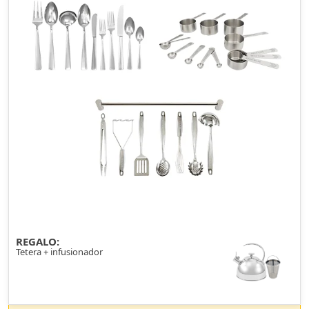
REGALO:
Tetera + infusionador