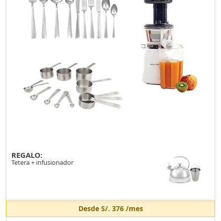
REGALO:
Tetera + infusionador
Desde
S/. 376
/mes