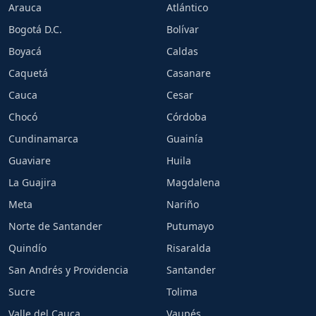
Arauca
Atlántico
Bogotá D.C.
Bolívar
Boyacá
Caldas
Caquetá
Casanare
Cauca
Cesar
Chocó
Córdoba
Cundinamarca
Guainía
Guaviare
Huila
La Guajira
Magdalena
Meta
Nariño
Norte de Santander
Putumayo
Quindío
Risaralda
San Andrés y Providencia
Santander
Sucre
Tolima
Valle del Cauca
Vaupés