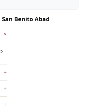
n San Benito Abad
+
to
+
App
+
de
+