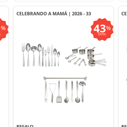
CELEBRANDO A MAMÁ | 2026 - 33
CE
1
43
%
%
.
Dcto.
REGALO:
RE