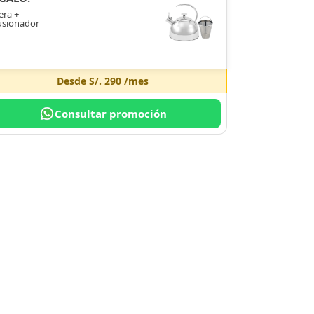
era +
usionador
Desde
S/. 290
/mes
Consultar promoción