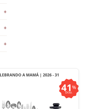
los
+
+
co
+
ste
ntos
LEBRANDO A MAMÁ | 2026 - 31
41
%
Dcto.