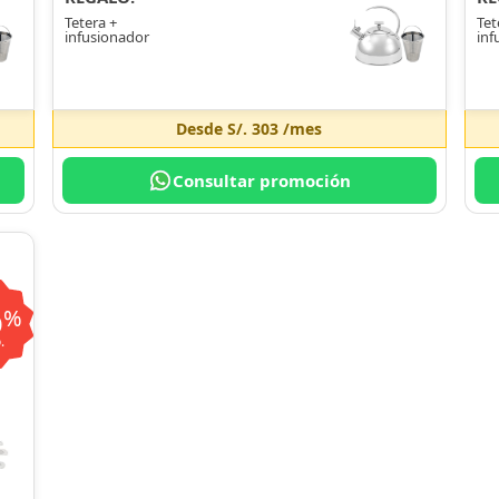
Tetera +
Tet
infusionador
inf
Desde
S/. 303
/mes
Consultar promoción
6
%
.