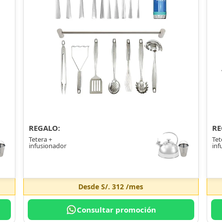
REGALO:
RE
Tetera +
Tet
infusionador
inf
Desde
S/. 312
/mes
Consultar promoción