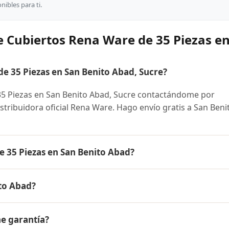
ibles para ti.
e Cubiertos Rena Ware de 35 Piezas e
 35 Piezas en San Benito Abad, Sucre?
5 Piezas en San Benito Abad, Sucre contactándome por
istribuidora oficial Rena Ware. Hago envío gratis a San Beni
e 35 Piezas en San Benito Abad?
iezas es el mismo en todo Colombia. Contáctame por Whats
to Abad?
 disponibles y facilidades de pago en cuotas desde el 10% 
 Ware de 35 Piezas a San Benito Abad, Sucre y a todo
ne garantía?