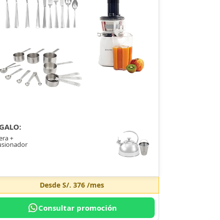
GALO:
era +
usionador
Desde
S/. 376
/mes
Consultar promoción