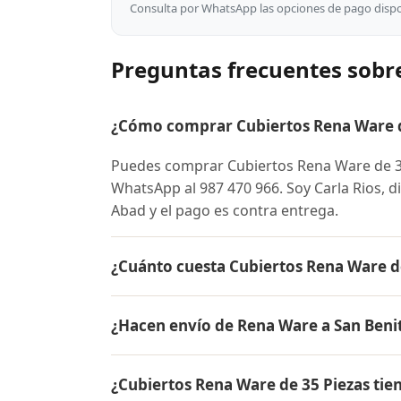
Consulta por WhatsApp las opciones de pago dispon
Preguntas frecuentes sobr
¿Cómo comprar Cubiertos Rena Ware de
Puedes comprar Cubiertos Rena Ware de 3
WhatsApp al 987 470 966. Soy Carla Rios, d
Abad y el pago es contra entrega.
¿Cuánto cuesta Cubiertos Rena Ware d
El precio de Cubiertos Rena Ware de 35 P
¿Hacen envío de Rena Ware a San Beni
para conocer el precio actual, promociones
inicial.
Sí, hacemos envío gratis de Cubiertos Rena
¿Cubiertos Rena Ware de 35 Piezas tie
Colombia. El pago es contra entrega.