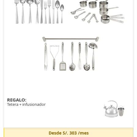
REGALO:
Tetera + infusionador
Desde
S/. 303
/mes