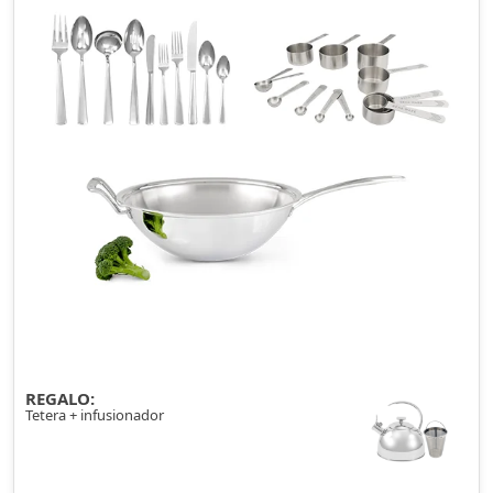
REGALO:
Tetera + infusionador