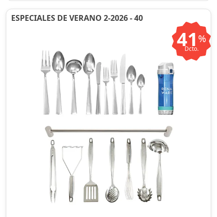
ESPECIALES DE VERANO 2-2026 - 40
41
%
Dcto.