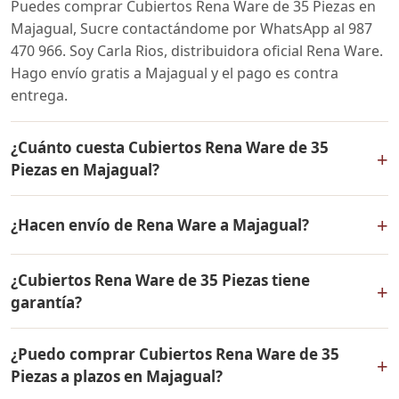
Puedes comprar Cubiertos Rena Ware de 35 Piezas en
Majagual, Sucre contactándome por WhatsApp al 987
470 966. Soy Carla Rios, distribuidora oficial Rena Ware.
Hago envío gratis a Majagual y el pago es contra
entrega.
¿Cuánto cuesta Cubiertos Rena Ware de 35
+
Piezas en Majagual?
El precio de Cubiertos Rena Ware de 35 Piezas es el
+
¿Hacen envío de Rena Ware a Majagual?
mismo en todo Colombia. Contáctame por WhatsApp
para conocer el precio actual, promociones disponibles
Sí, hacemos envío gratis de Cubiertos Rena Ware de 35
y facilidades de pago en cuotas desde el 10% de inicial.
¿Cubiertos Rena Ware de 35 Piezas tiene
Piezas a Majagual, Sucre y a todo Colombia. El pago es
+
garantía?
contra entrega.
Sí, Cubiertos Rena Ware de 35 Piezas tiene garantía de
¿Puedo comprar Cubiertos Rena Ware de 35
por vida contra defectos de fabricación. Todos los
+
Piezas a plazos en Majagual?
productos Rena Ware están fabricados en acero