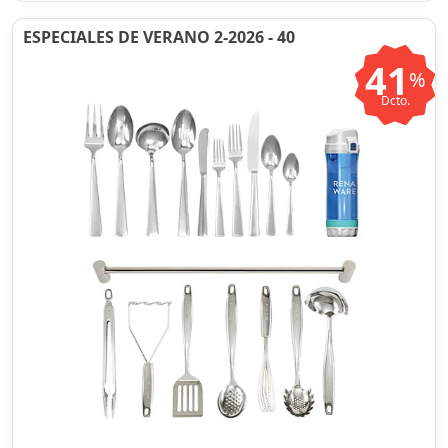
ESPECIALES DE VERANO 2-2026 - 40
41
%
Dcto.