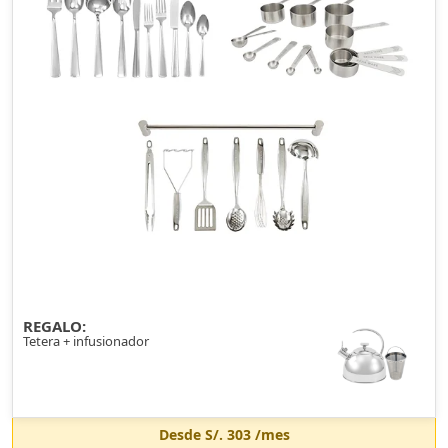
REGALO:
Tetera + infusionador
Desde
S/. 303
/mes