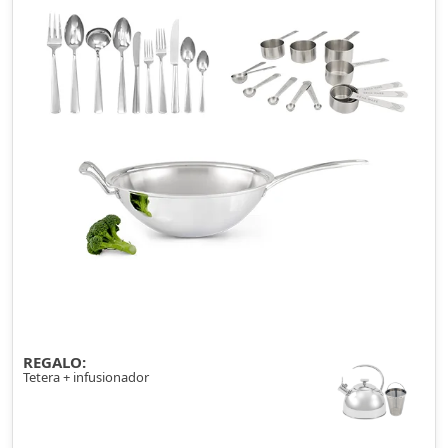
REGALO:
Tetera + infusionador