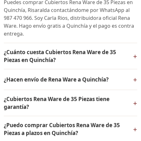
Puedes comprar Cubiertos Rena Ware de 35 Piezas en
Quinchía, Risaralda contactándome por WhatsApp al
987 470 966. Soy Carla Rios, distribuidora oficial Rena
Ware. Hago envío gratis a Quinchía y el pago es contra
entrega.
¿Cuánto cuesta Cubiertos Rena Ware de 35
+
Piezas en Quinchía?
El precio de Cubiertos Rena Ware de 35 Piezas es el
+
¿Hacen envío de Rena Ware a Quinchía?
mismo en todo Colombia. Contáctame por WhatsApp
para conocer el precio actual, promociones disponibles
Sí, hacemos envío gratis de Cubiertos Rena Ware de 35
y facilidades de pago en cuotas desde el 10% de inicial.
¿Cubiertos Rena Ware de 35 Piezas tiene
Piezas a Quinchía, Risaralda y a todo Colombia. El pago
+
garantía?
es contra entrega.
Sí, Cubiertos Rena Ware de 35 Piezas tiene garantía de
¿Puedo comprar Cubiertos Rena Ware de 35
por vida contra defectos de fabricación. Todos los
+
Piezas a plazos en Quinchía?
productos Rena Ware están fabricados en acero