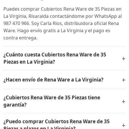
Puedes comprar Cubiertos Rena Ware de 35 Piezas en
La Virginia, Risaralda contactándome por WhatsApp al
987 470 966. Soy Carla Rios, distribuidora oficial Rena
Ware. Hago envío gratis a La Virginia y el pago es
contra entrega.
¿Cuánto cuesta Cubiertos Rena Ware de 35
+
Piezas en La Virginia?
El precio de Cubiertos Rena Ware de 35 Piezas es el
+
¿Hacen envío de Rena Ware a La Virginia?
mismo en todo Colombia. Contáctame por WhatsApp
para conocer el precio actual, promociones disponibles
Sí, hacemos envío gratis de Cubiertos Rena Ware de 35
y facilidades de pago en cuotas desde el 10% de inicial.
¿Cubiertos Rena Ware de 35 Piezas tiene
Piezas a La Virginia, Risaralda y a todo Colombia. El
+
garantía?
pago es contra entrega.
Sí, Cubiertos Rena Ware de 35 Piezas tiene garantía de
¿Puedo comprar Cubiertos Rena Ware de 35
por vida contra defectos de fabricación. Todos los
+
Piezas a plazos en La Virginia?