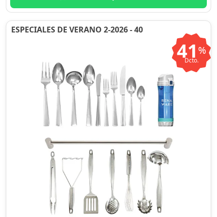
ESPECIALES DE VERANO 2-2026 - 40
41
%
Dcto.