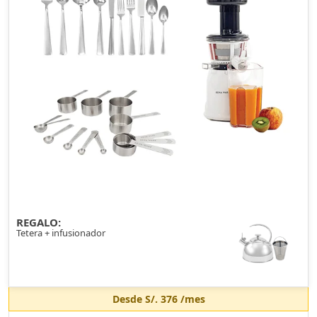
REGALO:
Tetera + infusionador
Desde
S/. 376
/mes