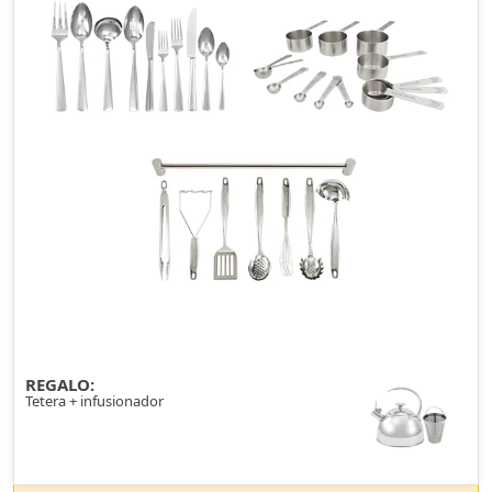
REGALO:
Tetera + infusionador