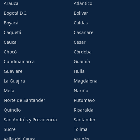
Arauca
Atlántico
Bogotá D.C.
Bolívar
Boyacá
Caldas
Caquetá
Casanare
Cauca
Cesar
Chocó
Córdoba
Cundinamarca
Guainía
Guaviare
Huila
La Guajira
Magdalena
Meta
Nariño
Norte de Santander
Putumayo
Quindío
Risaralda
San Andrés y Providencia
Santander
Sucre
Tolima
Valle del Cauca
Vaupés