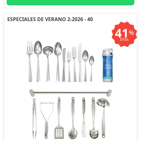
ESPECIALES DE VERANO 2-2026 - 40
41
%
Dcto.