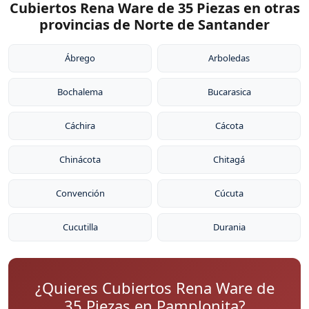
Cubiertos Rena Ware de 35 Piezas en otras
provincias de Norte de Santander
Ábrego
Arboledas
Bochalema
Bucarasica
Cáchira
Cácota
Chinácota
Chitagá
Convención
Cúcuta
Cucutilla
Durania
¿Quieres Cubiertos Rena Ware de
35 Piezas en Pamplonita?