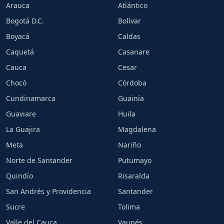
Arauca
Atlántico
Bogotá D.C.
Bolívar
Boyacá
Caldas
Caquetá
Casanare
Cauca
Cesar
Chocó
Córdoba
Cundinamarca
Guainía
Guaviare
Huila
La Guajira
Magdalena
Meta
Nariño
Norte de Santander
Putumayo
Quindío
Risaralda
San Andrés y Providencia
Santander
Sucre
Tolima
Valle del Cauca
Vaupés