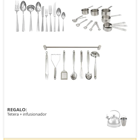
REGALO:
Tetera + infusionador