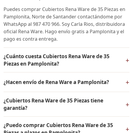
Puedes comprar Cubiertos Rena Ware de 35 Piezas en
Pamplonita, Norte de Santander contactándome por
WhatsApp al 987 470 966. Soy Carla Rios, distribuidora
oficial Rena Ware. Hago envío gratis a Pamplonita y el
pago es contra entrega.
¿Cuánto cuesta Cubiertos Rena Ware de 35
+
Piezas en Pamplonita?
El precio de Cubiertos Rena Ware de 35 Piezas es el
+
¿Hacen envío de Rena Ware a Pamplonita?
mismo en todo Colombia. Contáctame por WhatsApp
para conocer el precio actual, promociones disponibles
Sí, hacemos envío gratis de Cubiertos Rena Ware de 35
y facilidades de pago en cuotas desde el 10% de inicial.
¿Cubiertos Rena Ware de 35 Piezas tiene
Piezas a Pamplonita, Norte de Santander y a todo
+
garantía?
Colombia. El pago es contra entrega.
Sí, Cubiertos Rena Ware de 35 Piezas tiene garantía de
¿Puedo comprar Cubiertos Rena Ware de 35
por vida contra defectos de fabricación. Todos los
+
Piezas a plazos en Pamplonita?