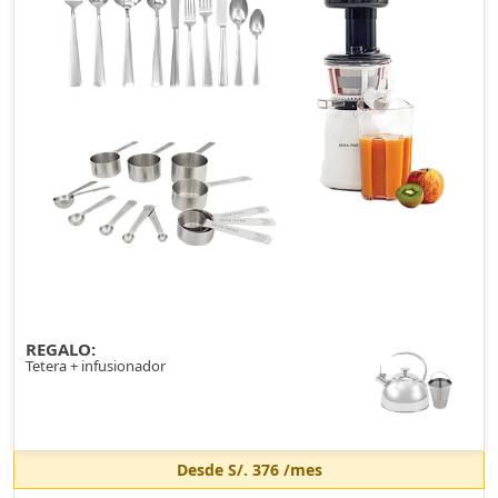
REGALO:
Tetera + infusionador
Desde
S/. 376
/mes