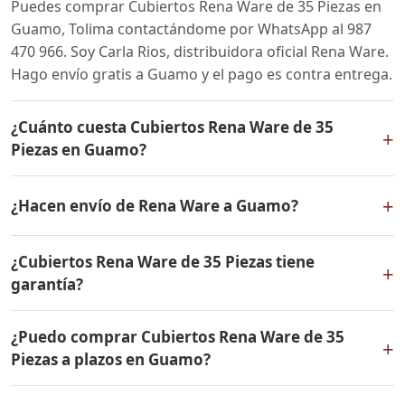
Puedes comprar Cubiertos Rena Ware de 35 Piezas en
Guamo, Tolima contactándome por WhatsApp al 987
470 966. Soy Carla Rios, distribuidora oficial Rena Ware.
Hago envío gratis a Guamo y el pago es contra entrega.
¿Cuánto cuesta Cubiertos Rena Ware de 35
+
Piezas en Guamo?
El precio de Cubiertos Rena Ware de 35 Piezas es el
+
¿Hacen envío de Rena Ware a Guamo?
mismo en todo Colombia. Contáctame por WhatsApp
para conocer el precio actual, promociones disponibles
Sí, hacemos envío gratis de Cubiertos Rena Ware de 35
y facilidades de pago en cuotas desde el 10% de inicial.
¿Cubiertos Rena Ware de 35 Piezas tiene
Piezas a Guamo, Tolima y a todo Colombia. El pago es
+
garantía?
contra entrega.
Sí, Cubiertos Rena Ware de 35 Piezas tiene garantía de
¿Puedo comprar Cubiertos Rena Ware de 35
por vida contra defectos de fabricación. Todos los
+
Piezas a plazos en Guamo?
productos Rena Ware están fabricados en acero
inoxidable quirúrgico 18/10 de la más alta calidad.
Sí, puedes adquirir Cubiertos Rena Ware de 35 Piezas