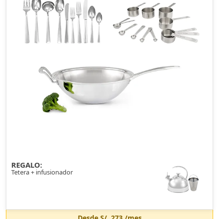
REGALO:
Tetera + infusionador
Desde
S/. 273
/mes