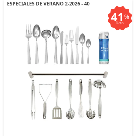
ESPECIALES DE VERANO 2-2026 - 40
41
%
Dcto.