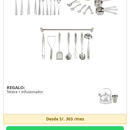
REGALO:
Tetera + infusionador
Desde
S/. 303
/mes