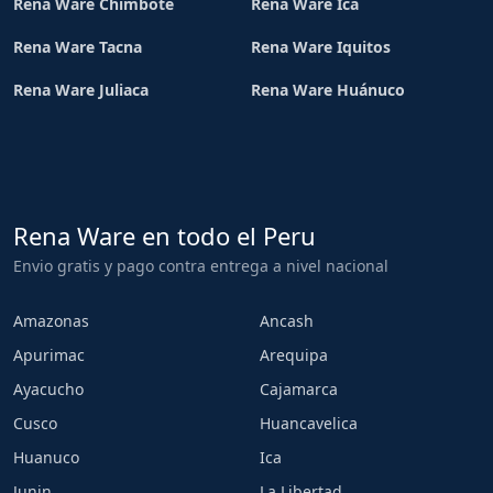
Rena Ware Chimbote
Rena Ware Ica
Rena Ware Tacna
Rena Ware Iquitos
Rena Ware Juliaca
Rena Ware Huánuco
Rena Ware en todo el Peru
Envio gratis y pago contra entrega a nivel nacional
Amazonas
Ancash
Apurimac
Arequipa
Ayacucho
Cajamarca
Cusco
Huancavelica
Huanuco
Ica
Junin
La Libertad