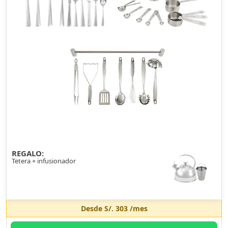
REGALO:
Tetera + infusionador
Desde
S/. 303
/mes