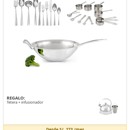
REGALO:
Tetera + infusionador
Desde
S/. 273
/mes