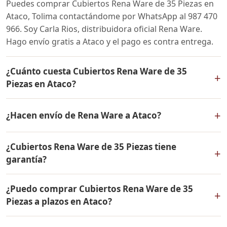
Puedes comprar Cubiertos Rena Ware de 35 Piezas en
Ataco, Tolima contactándome por WhatsApp al 987 470
966. Soy Carla Rios, distribuidora oficial Rena Ware.
Hago envío gratis a Ataco y el pago es contra entrega.
¿Cuánto cuesta Cubiertos Rena Ware de 35
+
Piezas en Ataco?
El precio de Cubiertos Rena Ware de 35 Piezas es el
+
¿Hacen envío de Rena Ware a Ataco?
mismo en todo Colombia. Contáctame por WhatsApp
para conocer el precio actual, promociones disponibles
Sí, hacemos envío gratis de Cubiertos Rena Ware de 35
y facilidades de pago en cuotas desde el 10% de inicial.
¿Cubiertos Rena Ware de 35 Piezas tiene
Piezas a Ataco, Tolima y a todo Colombia. El pago es
+
garantía?
contra entrega.
Sí, Cubiertos Rena Ware de 35 Piezas tiene garantía de
¿Puedo comprar Cubiertos Rena Ware de 35
por vida contra defectos de fabricación. Todos los
+
Piezas a plazos en Ataco?
productos Rena Ware están fabricados en acero
inoxidable quirúrgico 18/10 de la más alta calidad.
Sí, puedes adquirir Cubiertos Rena Ware de 35 Piezas