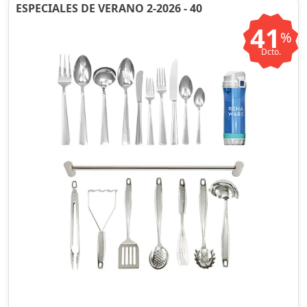
ESPECIALES DE VERANO 2-2026 - 40
41
%
Dcto.