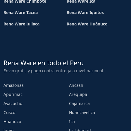
Rena Ware Chimbote
Rena Ware Ica
Rena Ware Tacna
Rena Ware Iquitos
Rena Ware Juliaca
Rena Ware Huánuco
Rena Ware en todo el Peru
Envio gratis y pago contra entrega a nivel nacional
Amazonas
Ancash
Apurimac
Arequipa
Ayacucho
Cajamarca
Cusco
Huancavelica
Huanuco
Ica
Junin
La Libertad