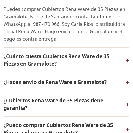
Puedes comprar Cubiertos Rena Ware de 35 Piezas en
Gramalote, Norte de Santander contactándome por
WhatsApp al 987 470 966. Soy Carla Rios, distribuidora
oficial Rena Ware. Hago envío gratis a Gramalote y el
pago es contra entrega.
¿Cuánto cuesta Cubiertos Rena Ware de 35
+
Piezas en Gramalote?
El precio de Cubiertos Rena Ware de 35 Piezas es el
+
¿Hacen envío de Rena Ware a Gramalote?
mismo en todo Colombia. Contáctame por WhatsApp
para conocer el precio actual, promociones disponibles
Sí, hacemos envío gratis de Cubiertos Rena Ware de 35
y facilidades de pago en cuotas desde el 10% de inicial.
¿Cubiertos Rena Ware de 35 Piezas tiene
Piezas a Gramalote, Norte de Santander y a todo
+
garantía?
Colombia. El pago es contra entrega.
Sí, Cubiertos Rena Ware de 35 Piezas tiene garantía de
¿Puedo comprar Cubiertos Rena Ware de 35
por vida contra defectos de fabricación. Todos los
+
Piezas a plazos en Gramalote?