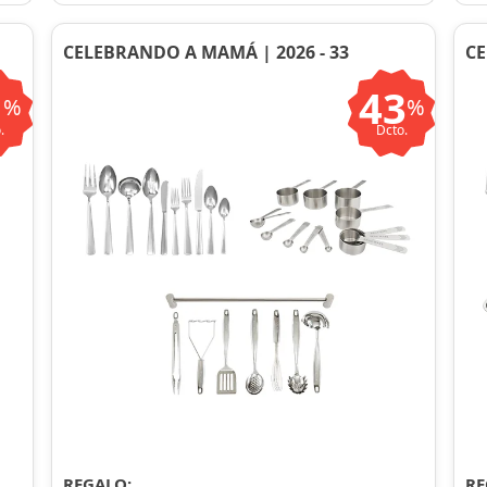
CELEBRANDO A MAMÁ | 2026 - 33
CE
1
43
%
%
.
Dcto.
REGALO:
RE