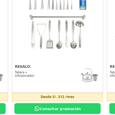
REGALO:
RE
Tetera +
Tet
infusionador
inf
Desde
S/. 312
/mes
Consultar promoción