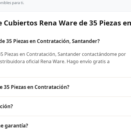
ibles para ti.
e Cubiertos Rena Ware de 35 Piezas e
 35 Piezas en Contratación, Santander?
5 Piezas en Contratación, Santander contactándome por
stribuidora oficial Rena Ware. Hago envío gratis a
e 35 Piezas en Contratación?
iezas es el mismo en todo Colombia. Contáctame por Whats
ción?
 disponibles y facilidades de pago en cuotas desde el 10% 
a Ware de 35 Piezas a Contratación, Santander y a todo
ne garantía?