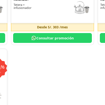
Tetera +
Tet
infusionador
inf
Desde
S/. 303
/mes
Consultar promoción
6
%
.