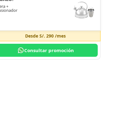
era +
usionador
Desde
S/. 290
/mes
Consultar promoción