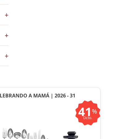
los
+
+
co
+
ste
ntos
LEBRANDO A MAMÁ | 2026 - 31
41
%
Dcto.