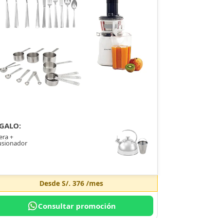
GALO:
era +
usionador
Desde
S/. 376
/mes
Consultar promoción