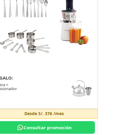
GALO:
era +
usionador
Desde
S/. 376
/mes
Consultar promoción