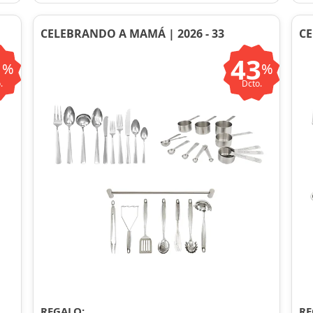
CELEBRANDO A MAMÁ | 2026 - 33
CE
1
43
%
%
.
Dcto.
REGALO:
RE