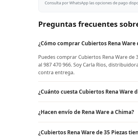
Consulta por WhatsApp las opciones de pago dispon
Preguntas frecuentes sobr
¿Cómo comprar Cubiertos Rena Ware d
Puedes comprar Cubiertos Rena Ware de 
al 987 470 966. Soy Carla Rios, distribuido
contra entrega.
¿Cuánto cuesta Cubiertos Rena Ware d
El precio de Cubiertos Rena Ware de 35 P
¿Hacen envío de Rena Ware a Chima?
para conocer el precio actual, promociones
inicial.
Sí, hacemos envío gratis de Cubiertos Ren
¿Cubiertos Rena Ware de 35 Piezas tie
pago es contra entrega.