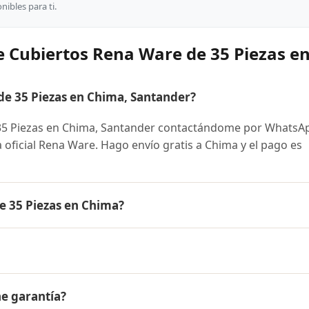
ibles para ti.
e Cubiertos Rena Ware de 35 Piezas e
e 35 Piezas en Chima, Santander?
35 Piezas en Chima, Santander contactándome por WhatsA
ra oficial Rena Ware. Hago envío gratis a Chima y el pago es
e 35 Piezas en Chima?
iezas es el mismo en todo Colombia. Contáctame por Whats
 disponibles y facilidades de pago en cuotas desde el 10% 
a Ware de 35 Piezas a Chima, Santander y a todo Colombia. 
ne garantía?