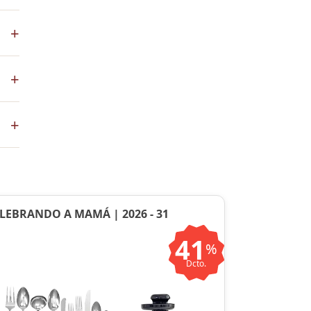
los
+
+
co
+
ste
ntos
LEBRANDO A MAMÁ | 2026 - 31
41
%
Dcto.