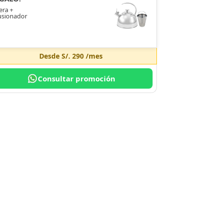
era +
usionador
Desde
S/. 290
/mes
Consultar promoción