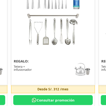
REGALO:
RE
Tetera +
Tet
infusionador
inf
Desde
S/. 312
/mes
Consultar promoción