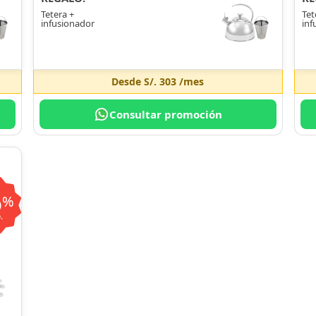
Tetera +
Tet
infusionador
inf
Desde
S/. 303
/mes
Consultar promoción
6
%
.