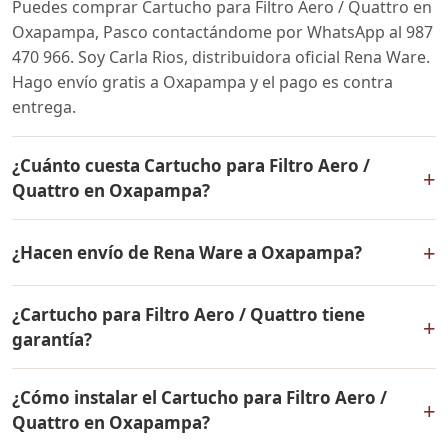
Puedes comprar Cartucho para Filtro Aero / Quattro en
Oxapampa, Pasco contactándome por WhatsApp al 987
470 966. Soy Carla Rios, distribuidora oficial Rena Ware.
Hago envío gratis a Oxapampa y el pago es contra
entrega.
¿Cuánto cuesta Cartucho para Filtro Aero /
+
Quattro en Oxapampa?
El precio de Cartucho para Filtro Aero / Quattro es el
+
¿Hacen envío de Rena Ware a Oxapampa?
mismo en todo el Perú. Contáctame por WhatsApp para
conocer el precio actual, promociones disponibles y
Sí, hacemos envío gratis de Cartucho para Filtro Aero /
facilidades de pago en cuotas desde el 10% de inicial.
¿Cartucho para Filtro Aero / Quattro tiene
Quattro a Oxapampa, Pasco y a todo el Perú. El pago es
+
garantía?
contra entrega.
Sí, Cartucho para Filtro Aero / Quattro tiene garantía de
¿Cómo instalar el Cartucho para Filtro Aero /
por vida contra defectos de fabricación. Todos los
+
Quattro en Oxapampa?
productos Rena Ware están fabricados en acero