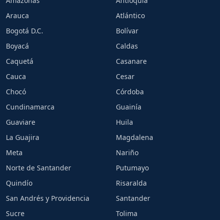
Amazonas
Antioquia
Arauca
Atlántico
Bogotá D.C.
Bolívar
Boyacá
Caldas
Caquetá
Casanare
Cauca
Cesar
Chocó
Córdoba
Cundinamarca
Guainía
Guaviare
Huila
La Guajira
Magdalena
Meta
Nariño
Norte de Santander
Putumayo
Quindío
Risaralda
San Andrés y Providencia
Santander
Sucre
Tolima