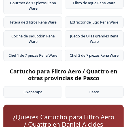
zona. El sistema de filtración no requiere electricidad ni
Gourmet de 17 piezas Rena
Filtro de agua Rena Ware
Ware
instalación de plomería, y los cartuchos de repuesto
están disponibles para compra.
Tetera de 3 litros Rena Ware
Extractor de jugo Rena Ware
Cocina de Inducción Rena
Juego de Ollas grandes Rena
Ware
Ware
Chef 1 de 7 piezas Rena Ware
Chef 2 de 7 piezas Rena Ware
Cartucho para Filtro Aero / Quattro en
otras provincias de Pasco
Oxapampa
Pasco
¿Quieres Cartucho para Filtro Aero
/ Quattro en Daniel Alcides