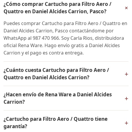
¿Cómo comprar Cartucho para Filtro Aero /
+
Quattro en Daniel Alcides Carrion, Pasco?
Puedes comprar Cartucho para Filtro Aero / Quattro en
Daniel Alcides Carrion, Pasco contactándome por
WhatsApp al 987 470 966. Soy Carla Rios, distribuidora
oficial Rena Ware. Hago envío gratis a Daniel Alcides
Carrion y el pago es contra entrega.
¿Cuánto cuesta Cartucho para Filtro Aero /
+
Quattro en Daniel Alcides Carrion?
El precio de Cartucho para Filtro Aero / Quattro es el
¿Hacen envío de Rena Ware a Daniel Alcides
mismo en todo el Perú. Contáctame por WhatsApp para
+
Carrion?
conocer el precio actual, promociones disponibles y
facilidades de pago en cuotas desde el 10% de inicial.
Sí, hacemos envío gratis de Cartucho para Filtro Aero /
¿Cartucho para Filtro Aero / Quattro tiene
Quattro a Daniel Alcides Carrion, Pasco y a todo el Perú.
+
garantía?
El pago es contra entrega.