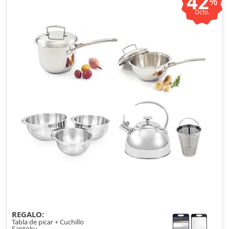
42
%
Dcto.
REGALO:
Tabla de picar + Cuchillo
Santoku