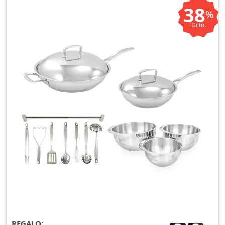
38
%
Dcto.
REGALO: