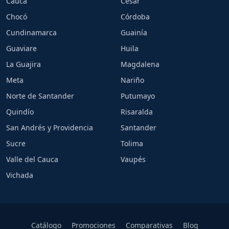
Cauca
Cesar
Chocó
Córdoba
Cundinamarca
Guainía
Guaviare
Huila
La Guajira
Magdalena
Meta
Nariño
Norte de Santander
Putumayo
Quindío
Risaralda
San Andrés y Providencia
Santander
Sucre
Tolima
Valle del Cauca
Vaupés
Vichada
Catálogo
Promociones
Comparativas
Blog