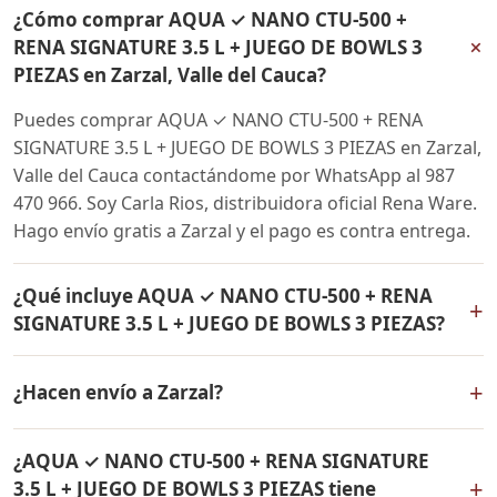
¿Cómo comprar AQUA ✓ NANO CTU-500 +
+
RENA SIGNATURE 3.5 L + JUEGO DE BOWLS 3
PIEZAS en Zarzal, Valle del Cauca?
Puedes comprar AQUA ✓ NANO CTU-500 + RENA
SIGNATURE 3.5 L + JUEGO DE BOWLS 3 PIEZAS en Zarzal,
Valle del Cauca contactándome por WhatsApp al 987
470 966. Soy Carla Rios, distribuidora oficial Rena Ware.
Hago envío gratis a Zarzal y el pago es contra entrega.
¿Qué incluye AQUA ✓ NANO CTU-500 + RENA
+
SIGNATURE 3.5 L + JUEGO DE BOWLS 3 PIEZAS?
AQUA ✓ NANO CTU-500 + RENA SIGNATURE 3.5 L +
+
¿Hacen envío a Zarzal?
JUEGO DE BOWLS 3 PIEZAS incluye: Filtro de agua Rena
Ware + Bowls Rena Ware + Olla de 3.5 litros Rena Ware.
Sí, hacemos envío gratis de AQUA ✓ NANO CTU-500 +
Todos los productos son originales Rena Ware con
¿AQUA ✓ NANO CTU-500 + RENA SIGNATURE
RENA SIGNATURE 3.5 L + JUEGO DE BOWLS 3 PIEZAS a
garantía de por vida.
+
3.5 L + JUEGO DE BOWLS 3 PIEZAS tiene