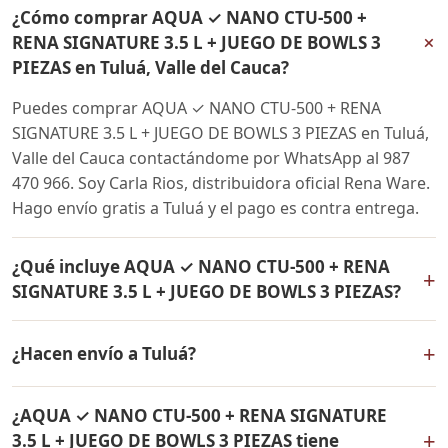
¿Cómo comprar AQUA ✓ NANO CTU-500 +
+
RENA SIGNATURE 3.5 L + JUEGO DE BOWLS 3
PIEZAS en Tuluá, Valle del Cauca?
Puedes comprar AQUA ✓ NANO CTU-500 + RENA
SIGNATURE 3.5 L + JUEGO DE BOWLS 3 PIEZAS en Tuluá,
Valle del Cauca contactándome por WhatsApp al 987
470 966. Soy Carla Rios, distribuidora oficial Rena Ware.
Hago envío gratis a Tuluá y el pago es contra entrega.
¿Qué incluye AQUA ✓ NANO CTU-500 + RENA
+
SIGNATURE 3.5 L + JUEGO DE BOWLS 3 PIEZAS?
AQUA ✓ NANO CTU-500 + RENA SIGNATURE 3.5 L +
+
¿Hacen envío a Tuluá?
JUEGO DE BOWLS 3 PIEZAS incluye: Filtro de agua Rena
Ware + Bowls Rena Ware + Olla de 3.5 litros Rena Ware.
Sí, hacemos envío gratis de AQUA ✓ NANO CTU-500 +
Todos los productos son originales Rena Ware con
¿AQUA ✓ NANO CTU-500 + RENA SIGNATURE
RENA SIGNATURE 3.5 L + JUEGO DE BOWLS 3 PIEZAS a
garantía de por vida.
+
3.5 L + JUEGO DE BOWLS 3 PIEZAS tiene