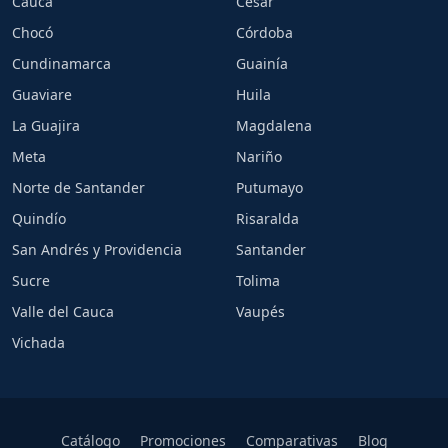
Cauca
Cesar
Chocó
Córdoba
Cundinamarca
Guainía
Guaviare
Huila
La Guajira
Magdalena
Meta
Nariño
Norte de Santander
Putumayo
Quindío
Risaralda
San Andrés y Providencia
Santander
Sucre
Tolima
Valle del Cauca
Vaupés
Vichada
Catálogo
Promociones
Comparativas
Blog