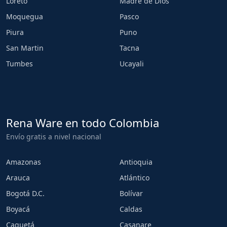
Loreto
Madre de Dios
Moquegua
Pasco
Piura
Puno
San Martin
Tacna
Tumbes
Ucayali
Rena Ware en todo Colombia
Envío gratis a nivel nacional
Amazonas
Antioquia
Arauca
Atlántico
Bogotá D.C.
Bolívar
Boyacá
Caldas
Caquetá
Casanare