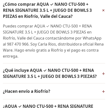
¿Cómo comprar AQUA ✓ NANO CTU-500 +
+
RENA SIGNATURE 3.5 L + JUEGO DE BOWLS 3
PIEZAS en Riofrío, Valle del Cauca?
Puedes comprar AQUA ✓ NANO CTU-500 + RENA
SIGNATURE 3.5 L + JUEGO DE BOWLS 3 PIEZAS en
Riofrío, Valle del Cauca contactándome por WhatsApp
al 987 470 966. Soy Carla Rios, distribuidora oficial Rena
Ware. Hago envío gratis a Riofrío y el pago es contra
entrega.
¿Qué incluye AQUA ✓ NANO CTU-500 + RENA
+
SIGNATURE 3.5 L + JUEGO DE BOWLS 3 PIEZAS?
AQUA ✓ NANO CTU-500 + RENA SIGNATURE 3.5 L +
+
¿Hacen envío a Riofrío?
JUEGO DE BOWLS 3 PIEZAS incluye: Filtro de agua Rena
Ware + Bowls Rena Ware + Olla de 3.5 litros Rena Ware.
Sí, hacemos envío gratis de AQUA ✓ NANO CTU-500 +
Todos los productos son originales Rena Ware con
¿AQUA ✓ NANO CTU-500 + RENA SIGNATURE