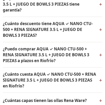
RENA SIGNATURE 3.5 L + JUEGO DE BOWLS 3 PIEZAS a
garantía de por vida.
+
3.5 L + JUEGO DE BOWLS 3 PIEZAS tiene
Riofrío, Valle del Cauca y a todo Colombia. El pago es
garantía?
contra entrega.
Sí, todos los productos incluidos en AQUA ✓ NANO
¿Cuánto descuento tiene AQUA ✓ NANO CTU-
CTU-500 + RENA SIGNATURE 3.5 L + JUEGO DE BOWLS 3
+
500 + RENA SIGNATURE 3.5 L + JUEGO DE
PIEZAS tienen garantía de por vida contra defectos de
BOWLS 3 PIEZAS?
fabricación. Son productos originales Rena Ware
fabricados en acero inoxidable quirúrgico 18/10.
AQUA ✓ NANO CTU-500 + RENA SIGNATURE 3.5 L +
¿Puedo comprar AQUA ✓ NANO CTU-500 +
JUEGO DE BOWLS 3 PIEZAS tiene un 36% de descuento.
+
RENA SIGNATURE 3.5 L + JUEGO DE BOWLS 3
Contáctame por WhatsApp para conocer el precio
PIEZAS a plazos en Riofrío?
actual. Aplica para Riofrío y todo Colombia.
Sí, puedes adquirir AQUA ✓ NANO CTU-500 + RENA
¿Cuánto cuesta AQUA ✓ NANO CTU-500 + RENA
SIGNATURE 3.5 L + JUEGO DE BOWLS 3 PIEZAS con solo
+
SIGNATURE 3.5 L + JUEGO DE BOWLS 3 PIEZAS
el 10% de inicial y pagar en cuotas mensuales de 12, 18
en Riofrío?
o 24 meses. Aplica para Riofrío y todo Colombia.
El precio de AQUA ✓ NANO CTU-500 + RENA SIGNATURE
+
¿Cuántas capas tienen las ollas Rena Ware?
3.5 L + JUEGO DE BOWLS 3 PIEZAS es el mismo en todo