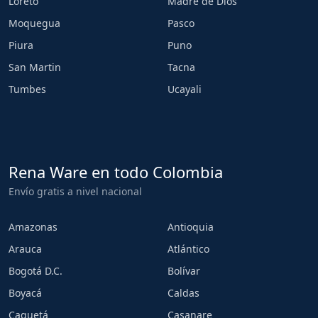
Loreto
Madre de Dios
Moquegua
Pasco
Piura
Puno
San Martin
Tacna
Tumbes
Ucayali
Rena Ware en todo Colombia
Envío gratis a nivel nacional
Amazonas
Antioquia
Arauca
Atlántico
Bogotá D.C.
Bolívar
Boyacá
Caldas
Caquetá
Casanare