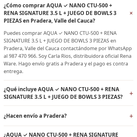
¿Cómo comprar AQUA ✓ NANO CTU-500 +
+
RENA SIGNATURE 3.5 L + JUEGO DE BOWLS 3
PIEZAS en Pradera, Valle del Cauca?
Puedes comprar AQUA ✓ NANO CTU-500 + RENA
SIGNATURE 3.5 L + JUEGO DE BOWLS 3 PIEZAS en
Pradera, Valle del Cauca contactándome por WhatsApp
al 987 470 966. Soy Carla Rios, distribuidora oficial Rena
Ware. Hago envío gratis a Pradera y el pago es contra
entrega.
¿Qué incluye AQUA ✓ NANO CTU-500 + RENA
+
SIGNATURE 3.5 L + JUEGO DE BOWLS 3 PIEZAS?
AQUA ✓ NANO CTU-500 + RENA SIGNATURE 3.5 L +
+
¿Hacen envío a Pradera?
JUEGO DE BOWLS 3 PIEZAS incluye: Filtro de agua Rena
Ware + Bowls Rena Ware + Olla de 3.5 litros Rena Ware.
Sí, hacemos envío gratis de AQUA ✓ NANO CTU-500 +
Todos los productos son originales Rena Ware con
¿AQUA ✓ NANO CTU-500 + RENA SIGNATURE