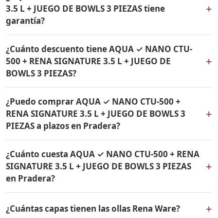
RENA SIGNATURE 3.5 L + JUEGO DE BOWLS 3 PIEZAS a
garantía de por vida.
+
3.5 L + JUEGO DE BOWLS 3 PIEZAS tiene
Pradera, Valle del Cauca y a todo Colombia. El pago es
garantía?
contra entrega.
Sí, todos los productos incluidos en AQUA ✓ NANO
¿Cuánto descuento tiene AQUA ✓ NANO CTU-
CTU-500 + RENA SIGNATURE 3.5 L + JUEGO DE BOWLS 3
+
500 + RENA SIGNATURE 3.5 L + JUEGO DE
PIEZAS tienen garantía de por vida contra defectos de
BOWLS 3 PIEZAS?
fabricación. Son productos originales Rena Ware
fabricados en acero inoxidable quirúrgico 18/10.
AQUA ✓ NANO CTU-500 + RENA SIGNATURE 3.5 L +
¿Puedo comprar AQUA ✓ NANO CTU-500 +
JUEGO DE BOWLS 3 PIEZAS tiene un 36% de descuento.
+
RENA SIGNATURE 3.5 L + JUEGO DE BOWLS 3
Contáctame por WhatsApp para conocer el precio
PIEZAS a plazos en Pradera?
actual. Aplica para Pradera y todo Colombia.
Sí, puedes adquirir AQUA ✓ NANO CTU-500 + RENA
¿Cuánto cuesta AQUA ✓ NANO CTU-500 + RENA
SIGNATURE 3.5 L + JUEGO DE BOWLS 3 PIEZAS con solo
+
SIGNATURE 3.5 L + JUEGO DE BOWLS 3 PIEZAS
el 10% de inicial y pagar en cuotas mensuales de 12, 18
en Pradera?
o 24 meses. Aplica para Pradera y todo Colombia.
El precio de AQUA ✓ NANO CTU-500 + RENA SIGNATURE
+
¿Cuántas capas tienen las ollas Rena Ware?
3.5 L + JUEGO DE BOWLS 3 PIEZAS es el mismo en todo